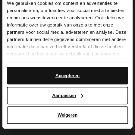
We gebruiken cookies om content en advertenties te
personaliseren, om functies voor social media te bieden
×
en om ons websiteverkeer te analyseren. Ook delen we
De My Manfield
View this website in English?
informatie over uw gebruik van onze site met onze
partners voor social media, adverteren en analyse. Deze
voordelen wachten
It looks like your language isn't Dutch. Would
partners kunnen deze gegevens combineren met andere
you like to switch to English?
informatie die u aan ze heeft verstrekt of die ze hebben
op je.
verzameld op basis van uw gebruik van hun services.
Yes, switch to
No, stay in Dutch
English
Accepteren
AANMELDEN MY MANFIELD
Meer over My Manfield
Aanpassen
Service
Weigeren
Contact