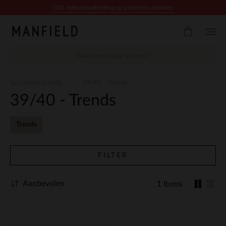
Doorgaan naar artikel
10% extra kassakorting op promotie artikelen
Schoenen trends
39/40 - Trends
39/40 - Trends
Trends
FILTER
Aanbevolen
1 Items