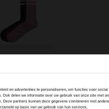
ield
Grijze en bruine gestreepte 3-pack sokken
99
View this website in English?
ent en advertenties te personaliseren, om functies voor social
It looks like your language isn't Dutch. Would you like to
. Ook delen we informatie over uw gebruik van onze site met on
switch to English?
e. Deze partners kunnen deze gegevens combineren met andere i
erzameld op basis van uw gebruik van hun services.