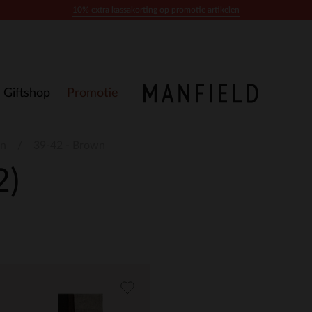
10% extra kassakorting op promotie artikelen
Giftshop
Promotie
n
39-42 - Brown
2)