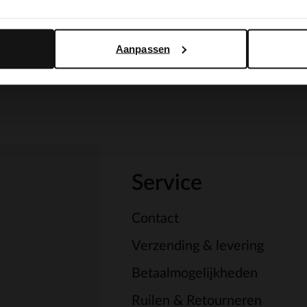
Yes, switch to English
No, stay in Dutch
Aanpassen
Service
Contact
Verzending & levering
Betaalmogelijkheden
Ruilen & Retourneren