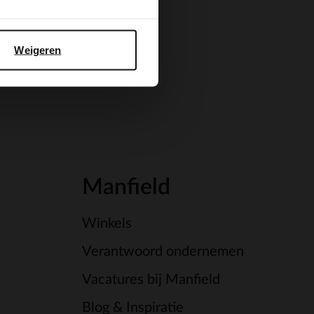
Weigeren
Manfield
Winkels
Verantwoord ondernemen
Vacatures bij Manfield
Blog & Inspiratie