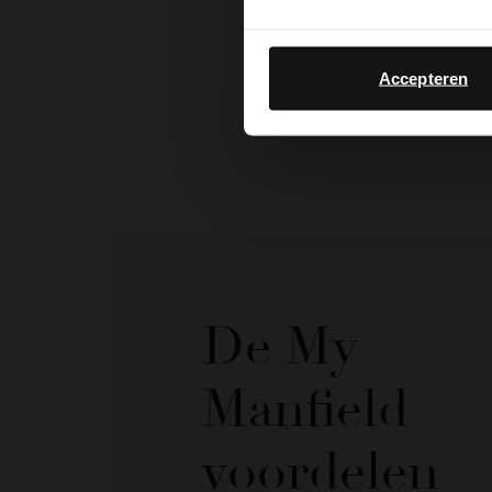
Accepteren
De My
Manfield
voordelen