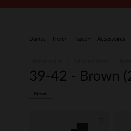
Doorgaan naar artikel
Dames
Heren
Tassen
Accessoires
Heren schoenen
Schoenen trends
Brow
39-42 - Brown
(
Brown