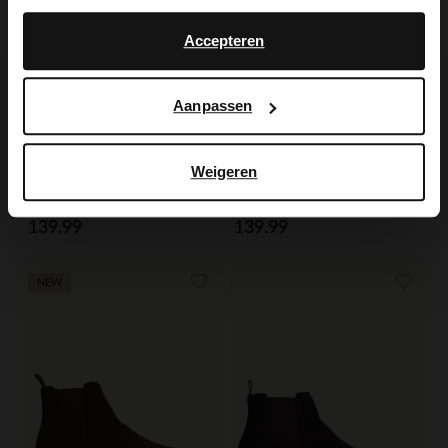
No, stay in Dutch
English
Accepteren
Aanpassen
Weigeren
Manfield
Manfield
Bruine leren loafers
Bruine leren chelsea boots
139.99
139.99
NEW