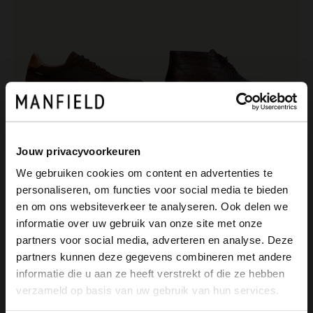
Jouw privacyvoorkeuren
Van Lier
Manfield
We gebruiken cookies om content en advertenties te
Bruine suède sneakers
Bruine leren croco veterschoenen
personaliseren, om functies voor social media te bieden
199.99
159.99
×
en om ons websiteverkeer te analyseren. Ook delen we
View this website in English?
informatie over uw gebruik van onze site met onze
NEW
partners voor social media, adverteren en analyse. Deze
It looks like your language isn't Dutch. Would
partners kunnen deze gegevens combineren met andere
you like to switch to English?
informatie die u aan ze heeft verstrekt of die ze hebben
verzameld op basis van uw gebruik van hun services.
Yes, switch to