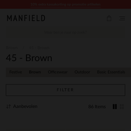
Doorgaan naar artikel
10% extra kassakorting op promotie artikelen
Brown
45 - Brown
45 - Brown
Festive
Brown
Officewear
Outdoor
Basic Essentials
FILTER
Aanbevolen
86 Items