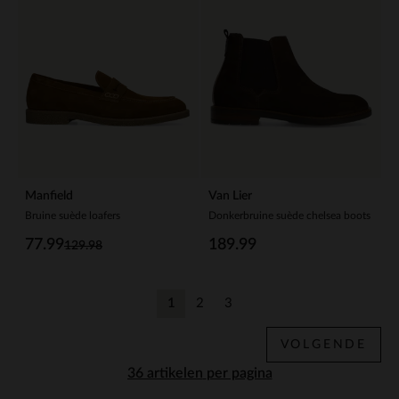
Manfield
Van Lier
Bruine suède loafers
Donkerbruine suède chelsea boots
77.99
189.99
129.98
1
2
3
Huidige pagina
Vorige
Vorige
VOLGENDE
per pagina