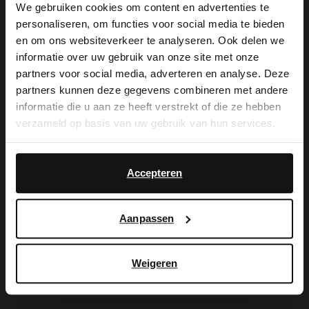
We gebruiken cookies om content en advertenties te
personaliseren, om functies voor social media te bieden
×
en om ons websiteverkeer te analyseren. Ook delen we
De My Manfield
View this website in English?
informatie over uw gebruik van onze site met onze
partners voor social media, adverteren en analyse. Deze
voordelen wachten
It looks like your language isn't Dutch. Would
partners kunnen deze gegevens combineren met andere
you like to switch to English?
informatie die u aan ze heeft verstrekt of die ze hebben
op je.
verzameld op basis van uw gebruik van hun services.
Yes, switch to
No, stay in Dutch
English
Accepteren
AANMELDEN MY MANFIELD
Meer over My Manfield
Aanpassen
Service
Weigeren
Contact