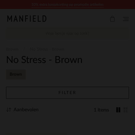
Doorgaan naar artikel
10% extra kassakorting op promotie artikelen
Brown
No Stress - Brown
No Stress - Brown
Brown
FILTER
Aanbevolen
1 Items