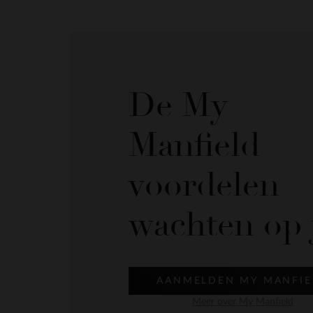
De My
Manfield
voordelen
wachten op 
AANMELDEN MY MANFIE
Meer over My Manfield