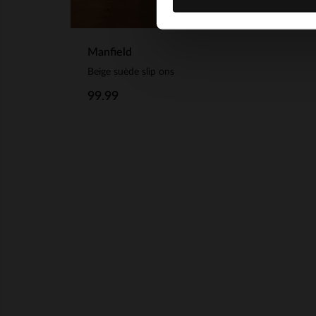
Manfield
Beige suède slip ons
99.99