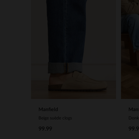
Manfield
Manf
Beige suède clogs
Donke
99.99
99.