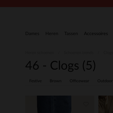
Doorgaan naar artikel
Dames
Heren
Tassen
Accessoires
Heren schoenen
Schoenen trends
Clog
46 - Clogs
(5)
Festive
Brown
Officewear
Outdoor