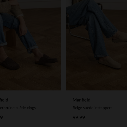
ield
Manfield
rbruine suède clogs
Beige suède instappers
99
99.99