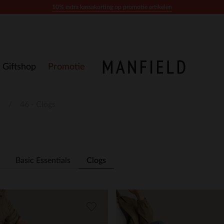
10% extra kassakorting op promotie artikelen
Giftshop
Promotie
s
46 - Clogs
Basic Essentials
Clogs