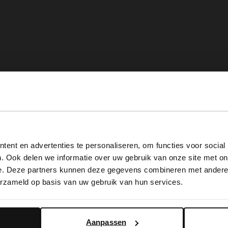
View this website in English?
ent en advertenties te personaliseren, om functies voor social
It looks like your language isn't Dutch. Would you like to
. Ook delen we informatie over uw gebruik van onze site met on
switch to English?
e. Deze partners kunnen deze gegevens combineren met andere i
erzameld op basis van uw gebruik van hun services.
Yes, switch to English
No, stay in Dutch
Aanpassen