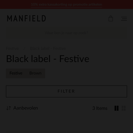
Doorgaan naar artikel
10% extra kassakorting op promotie artikelen
Festive
Black label - Festive
Black label - Festive
Festive
Brown
FILTER
Aanbevolen
3 Items