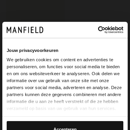
Jouw privacyvoorkeuren
We gebruiken cookies om content en advertenties te
personaliseren, om functies voor social media te bieden
Black label
×
en om ons websiteverkeer te analyseren. Ook delen we
View this website in English?
Bruine leren gespschoenen
informatie over uw gebruik van onze site met onze
179.99
partners voor social media, adverteren en analyse. Deze
It looks like your language isn't Dutch. Would
partners kunnen deze gegevens combineren met andere
you like to switch to English?
informatie die u aan ze heeft verstrekt of die ze hebben
verzameld op basis van uw gebruik van hun services.
Yes, switch to
No, stay in Dutch
English
Accepteren