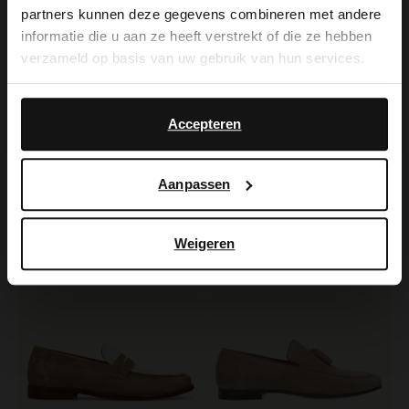
It looks like your language isn't Dutch. Would
partners kunnen deze gegevens combineren met andere
you like to switch to English?
informatie die u aan ze heeft verstrekt of die ze hebben
verzameld op basis van uw gebruik van hun services.
Yes, switch to
No, stay in Dutch
English
Manfield
Manfield
Accepteren
Taupe suéde loafers
Taupe suède gespschoenen
119.99
90.99
129.99
Aanpassen
Weigeren