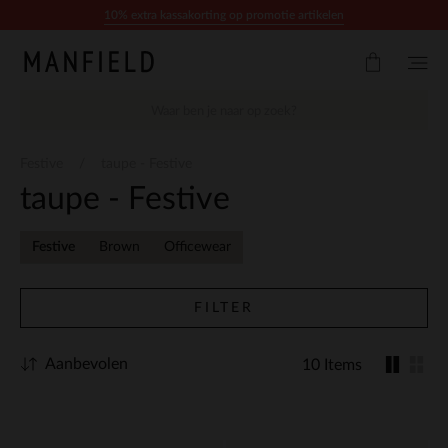
Doorgaan naar artikel
10% extra kassakorting op promotie artikelen
Festive
taupe - Festive
taupe - Festive
Festive
Brown
Officewear
FILTER
Aanbevolen
10 Items