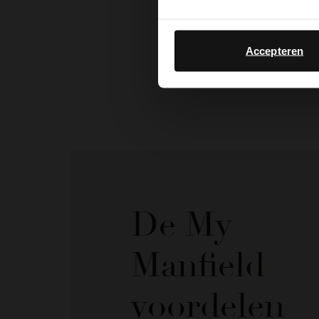
Accepteren
De My
Manfield
voordelen