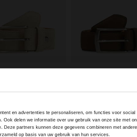
ield
Manfield
 suède riem
Taupe suède riem
99
39.99
View this website in English?
ent en advertenties te personaliseren, om functies voor social
It looks like your language isn't Dutch. Would you like to
. Ook delen we informatie over uw gebruik van onze site met on
switch to English?
e. Deze partners kunnen deze gegevens combineren met andere i
erzameld op basis van uw gebruik van hun services.