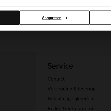
Yes, switch to English
No, stay in Dutch
Aanpassen
Service
Contact
Verzending & levering
Betaalmogelijkheden
Ruilen & Retourneren