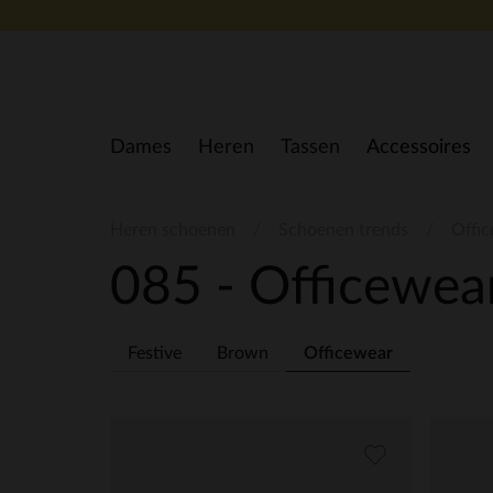
Doorgaan naar artikel
Dames
Heren
Tassen
Accessoires
Heren schoenen
Schoenen trends
Offi
085 - Officewea
Festive
Brown
Officewear