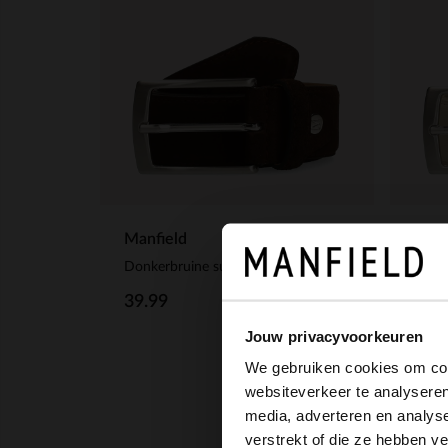
Manfield
Manf
Donkerbruine suède riem
Beige
39.99
39.
Jouw privacyvoorkeuren
We gebruiken cookies om cont
websiteverkeer te analyseren
media, adverteren en analys
verstrekt of die ze hebben v