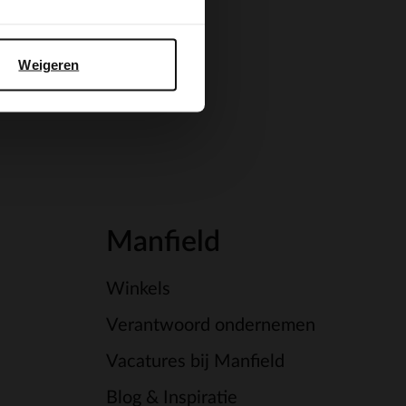
Weigeren
Manfield
Winkels
Verantwoord ondernemen
Vacatures bij Manfield
Blog & Inspiratie