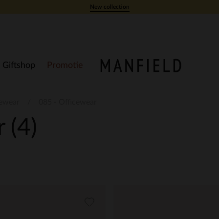
New collection
Giftshop
Promotie
cewear
085 - Officewear
r
(4)