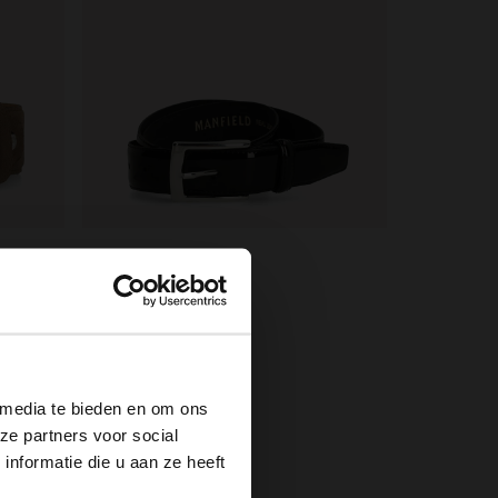
Manfield
Zwarte lakleren riem
×
39.99
 media te bieden en om ons
ze partners voor social
nformatie die u aan ze heeft