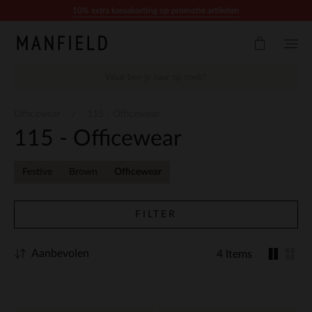
Doorgaan naar artikel
10% extra kassakorting op promotie artikelen
Officewear
115 - Officewear
115 - Officewear
Festive
Brown
Officewear
FILTER
Aanbevolen
4 Items