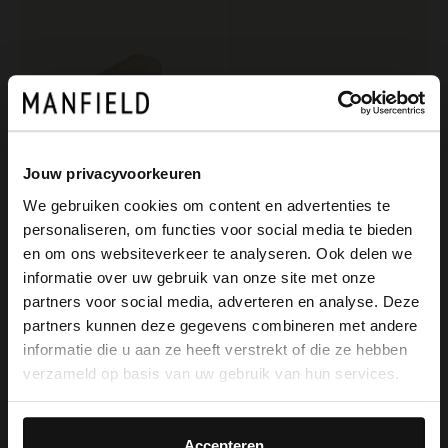
Jouw privacyvoorkeuren
We gebruiken cookies om content en advertenties te
personaliseren, om functies voor social media te bieden
Manfield
Manfield
×
en om ons websiteverkeer te analyseren. Ook delen we
View this website in English?
Beige suède riem
Zwarte lakleren riem
informatie over uw gebruik van onze site met onze
39.99
39.99
partners voor social media, adverteren en analyse. Deze
It looks like your language isn't Dutch. Would
partners kunnen deze gegevens combineren met andere
you like to switch to English?
informatie die u aan ze heeft verstrekt of die ze hebben
verzameld op basis van uw gebruik van hun services.
Yes, switch to
No, stay in Dutch
English
Accepteren