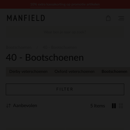
Doorgaan naar artikel
10% extra kassakorting op promotie artikelen
Bootschoenen
40 - Bootschoenen
40 - Bootschoenen
Derby veterschoenen
Oxford veterschoenen
Bootschoenen
FILTER
Aanbevolen
5 Items