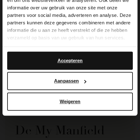
×
en om ons websiteverkeer te analyseren. Ook delen we
View this website in English?
informatie over uw gebruik van onze site met onze
partners voor social media, adverteren en analyse. Deze
It looks like your language isn't Dutch. Would
partners kunnen deze gegevens combineren met andere
you like to switch to English?
informatie die u aan ze heeft verstrekt of die ze hebben
verzameld op basis van uw gebruik van hun services.
Yes, switch to
No, stay in Dutch
English
Manfield
Accepteren
Donkerblauwe suède bootschoenen
83.99
119.99
Aanpassen
Weigeren
De My Manfield