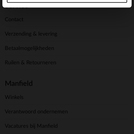
Service
Contact
Verzending & levering
Betaalmogelijkheden
Ruilen & Retourneren
Manfield
Winkels
Verantwoord ondernemen
Vacatures bij Manfield