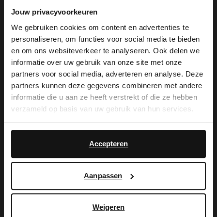
Jouw privacyvoorkeuren
We gebruiken cookies om content en advertenties te
personaliseren, om functies voor social media te bieden
×
en om ons websiteverkeer te analyseren. Ook delen we
View this website in English?
informatie over uw gebruik van onze site met onze
partners voor social media, adverteren en analyse. Deze
De My Manfield
It looks like your language isn't Dutch. Would
partners kunnen deze gegevens combineren met andere
you like to switch to English?
informatie die u aan ze heeft verstrekt of die ze hebben
voordelen wachten
verzameld op basis van uw gebruik van hun services.
Yes, switch to
op je.
No, stay in Dutch
English
Accepteren
AANMELDEN MY MANFIELD
Aanpassen
Meer over My Manfield
Weigeren