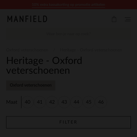
Doorgaan naar artikel
10% extra kassakorting op promotie artikelen
Oxford veterschoenen
Heritage - Oxford veterschoenen
Heritage - Oxford
veterschoenen
Oxford veterschoenen
Maat
40
41
42
43
44
45
46
FILTER