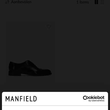
Aanbevolen
1 Items
Heritage
Zwarte leren veterschoenen
279.99