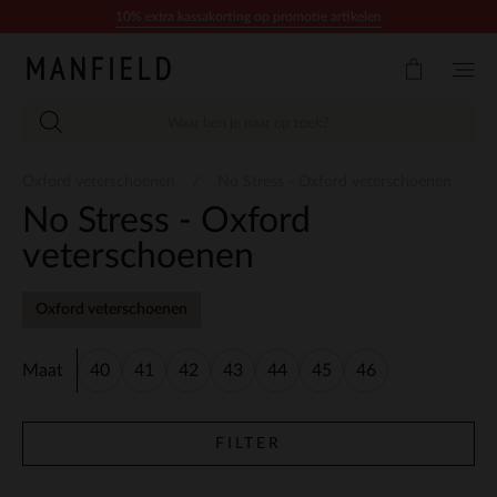
Doorgaan naar artikel
10% extra kassakorting op promotie artikelen
Oxford veterschoenen
No Stress - Oxford veterschoenen
No Stress - Oxford
veterschoenen
Oxford veterschoenen
Maat
40
41
42
43
44
45
46
FILTER