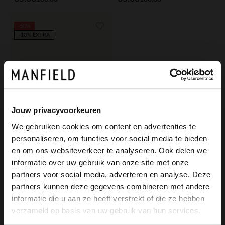
-50%
-10% EXTRA
Jouw privacyvoorkeuren
We gebruiken cookies om content en advertenties te
personaliseren, om functies voor social media te bieden
×
en om ons websiteverkeer te analyseren. Ook delen we
View this website in English?
informatie over uw gebruik van onze site met onze
No Stress
partners voor social media, adverteren en analyse. Deze
Groene suède veterschoenen
It looks like your language isn't Dutch. Would
partners kunnen deze gegevens combineren met andere
you like to switch to English?
65.00
130.00
informatie die u aan ze heeft verstrekt of die ze hebben
verzameld op basis van uw gebruik van hun services.
Yes, switch to