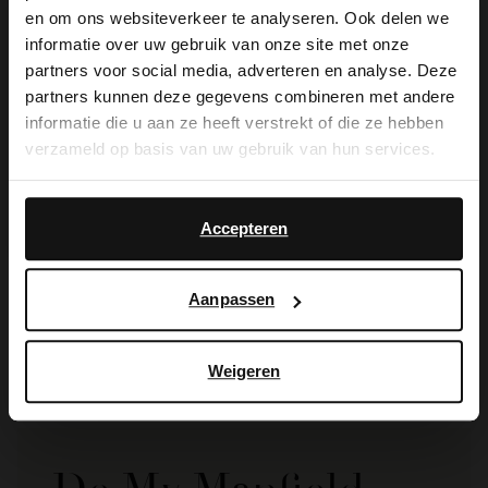
×
en om ons websiteverkeer te analyseren. Ook delen we
View this website in English?
in de schoen, dan zijn de schoenen nog
informatie over uw gebruik van onze site met onze
partners voor social media, adverteren en analyse. Deze
warm en vormbaar.
It looks like your language isn't Dutch. Would
partners kunnen deze gegevens combineren met andere
you like to switch to English?
informatie die u aan ze heeft verstrekt of die ze hebben
verzameld op basis van uw gebruik van hun services.
Yes, switch to
No, stay in Dutch
Alles over dit product
English
Accepteren
Maattabel
Aanpassen
Bezorgen & retour
Weigeren