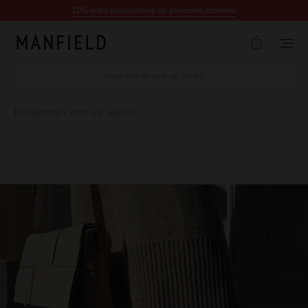
Doorgaan naar artikel
10% extra kassakorting op promotie artikelen
Enkellaarsjes voor elk seizoen