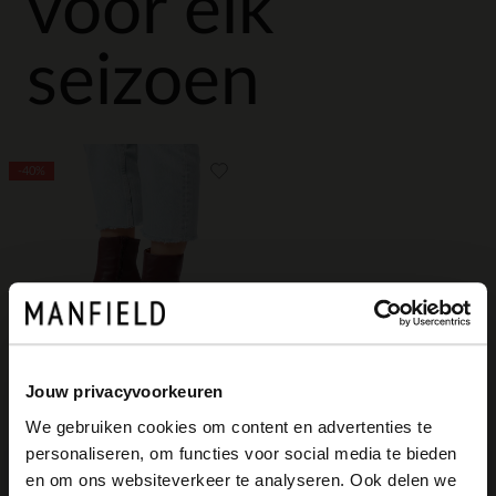
voor elk
seizoen
-40%
Jouw privacyvoorkeuren
Manfield
We gebruiken cookies om content en advertenties te
Bordeaux leren enkellaarsjes met hak
personaliseren, om functies voor social media te bieden
×
83.99
139.98
en om ons websiteverkeer te analyseren. Ook delen we