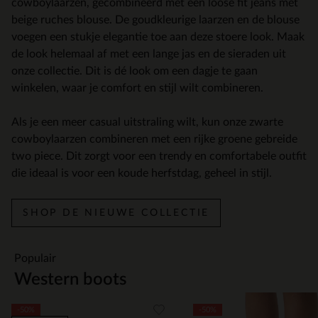
cowboylaarzen, gecombineerd met een loose fit jeans met
beige ruches blouse. De goudkleurige laarzen en de blouse
voegen een stukje elegantie toe aan deze stoere look. Maak
de look helemaal af met een lange jas en de sieraden uit
onze collectie. Dit is dé look om een dagje te gaan
winkelen, waar je comfort en stijl wilt combineren.
Als je een meer casual uitstraling wilt, kun onze zwarte
cowboylaarzen combineren met een rijke groene gebreide
two piece. Dit zorgt voor een trendy en comfortabele outfit
die ideaal is voor een koude herfstdag, geheel in stijl.
SHOP DE NIEUWE COLLECTIE
Populair
Western boots
Item
-50%
-50%
1