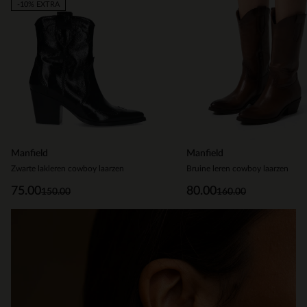
-10% EXTRA
of
6
Manfield
Manfield
Zwarte lakleren cowboy laarzen
Bruine leren cowboy laarzen
75.00
80.00
150.00
160.00