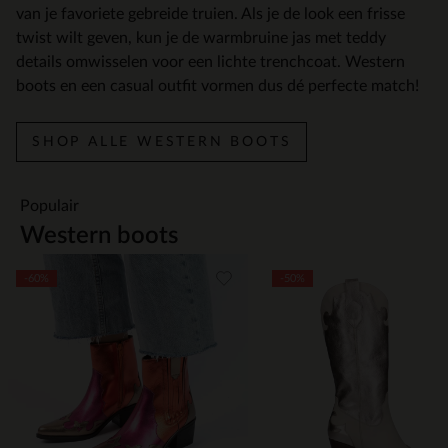
van je favoriete gebreide truien. Als je de look een frisse
twist wilt geven, kun je de warmbruine jas met teddy
details omwisselen voor een lichte trenchcoat. Western
boots en een casual outfit vormen dus dé perfecte match!
SHOP ALLE WESTERN BOOTS
Populair
Western boots
Item
-60%
-50%
1
of
7