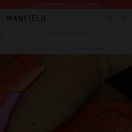
Doorgaan naar artikel
10% extra kassakorting op promotie artikelen
Shoe story's: let us inspire you
Colourful western