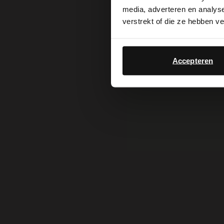
media, adverteren en analys
verstrekt of die ze hebben v
De bootschoen is terug en stijlvoller da
deze klassieker een frisse upgrade met
Accepteren
subtiele stiksels, leren veters en animal
neutrale tinten zoals beige en taupe pa
iedere zomerse look. Tijdloos, stijlvol
je nodig hebt deze zomer!
BEKIJK ALLE BOOTSCHOEN