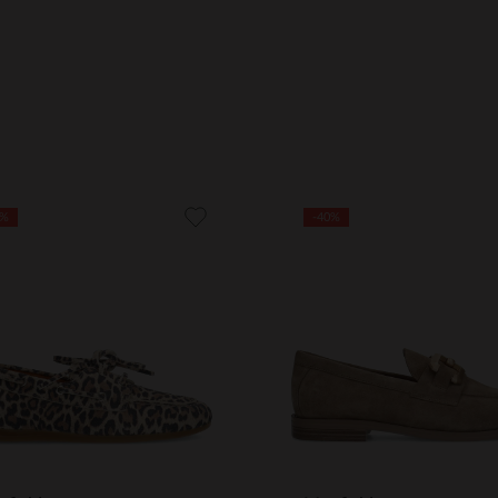
0%
-40%