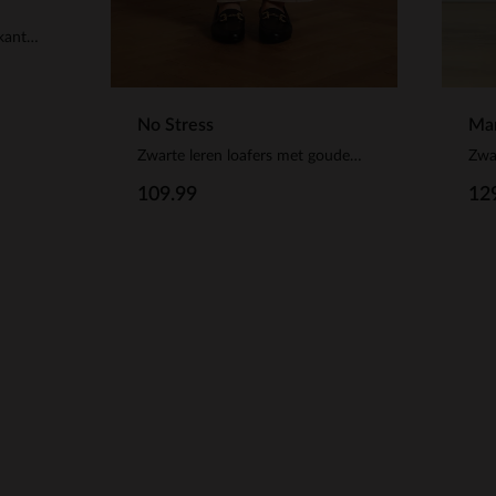
Beige suède loafers met vierkanten chain
No Stress
Man
Zwarte leren loafers met gouden chain
109.99
12