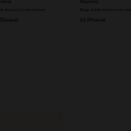
field
Manfield
de leopard bootschoenen
.00
65.99
130.00
109.98