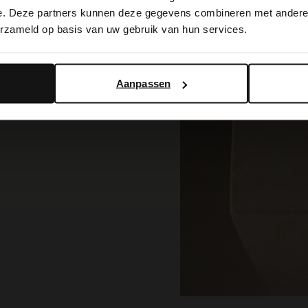
switch to English?
e. Deze partners kunnen deze gegevens combineren met andere i
erzameld op basis van uw gebruik van hun services.
Yes, switch to English
No, stay in Dutch
n ooit! Dit seizoen krijgt
 zachte suède materialen,
Aanpassen
 prints. Dankzij de
ssen ze moeiteloos bij
 en comfortabel, precies wat
EN