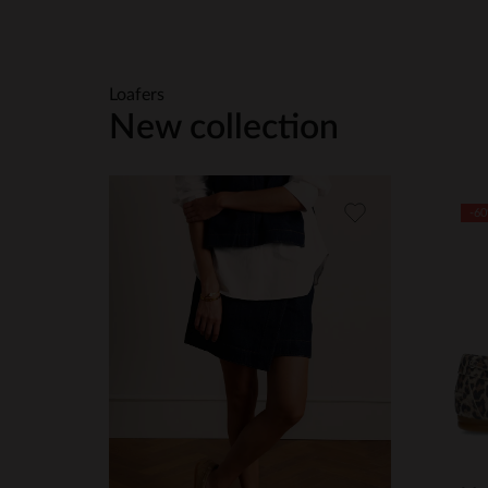
Item
Loafers
1
New collection
of
10
-6