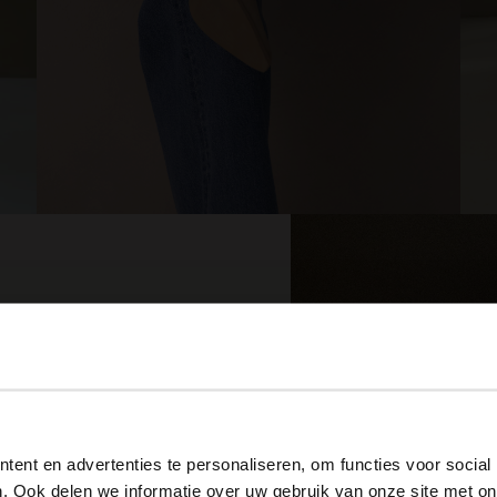
View this website in English?
oenen
ent en advertenties te personaliseren, om functies voor social
It looks like your language isn't Dutch. Would you like to
. Ook delen we informatie over uw gebruik van onze site met on