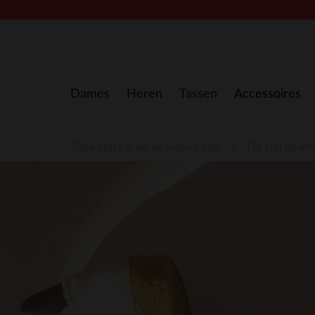
Doorgaan naar artikel
Dames
Heren
Tassen
Accessoires
Shoe story's: let us inspire you
Dit zijn de v