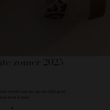
ente zomer 2025
te trends voor jou op een rijtje gezet
imal print & meer.