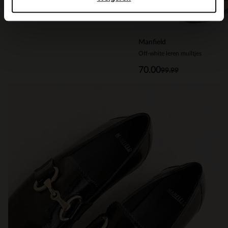
Manfield
Off-white leren muiltjes
70.00
99.99