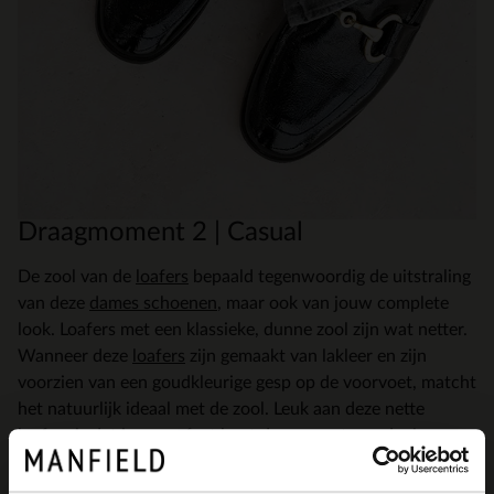
Draagmoment 2 | Casual
De zool van de
loafers
bepaald tegenwoordig de uitstraling
van deze
dames schoenen
, maar ook van jouw complete
look. Loafers met een klassieke, dunne zool zijn wat netter.
Wanneer deze
loafers
zijn gemaakt van lakleer en zijn
voorzien van een goudkleurige gesp op de voorvoet, matcht
het natuurlijk ideaal met de zool. Leuk aan deze nette
loafers
is dat je ze perfect kunt dragen met een denim en
een felle trui, waardoor de casual look wat ge-updressed
wordt. Bij updressen wordt de look door de schoen