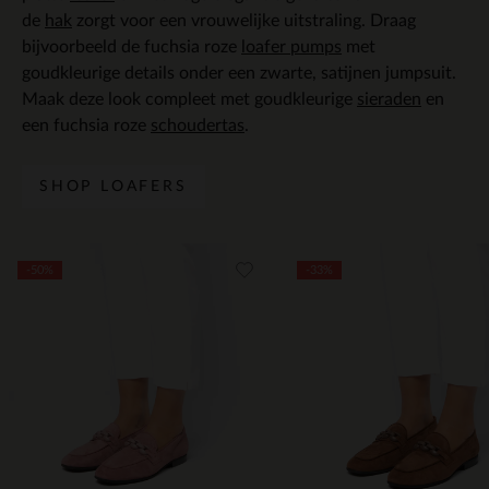
de
hak
zorgt voor een vrouwelijke uitstraling. Draag
bijvoorbeeld de fuchsia roze
loafer pumps
met
goudkleurige details onder een zwarte, satijnen jumpsuit.
Maak deze look compleet met goudkleurige
sieraden
en
een fuchsia roze
schoudertas
.
SHOP LOAFERS
Item
-50%
-33%
1
of
5