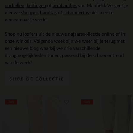
oorbellen
,
kettingen
of
armbandjes
van Manfield. Vergeet je
nieuwe
shopper
,
handtas
of
schoudertas
niet mee te
nemen naar je werk!
Shop nu
loafers
uit de nieuwe najaarscollectie online of in
onze winkels. Volgende week zijn we weer bij je terug met
een nieuwe blog waarbij we drie verschillende
draagmogelijkheden tonen, passend bij de schoenentrend
van de week!
SHOP DE COLLECTIE
Item
-36%
-50%
1
of
5