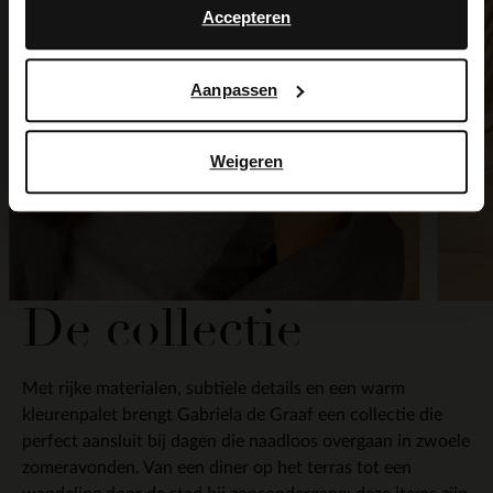
Accepteren
Aanpassen
Weigeren
De collectie
Met rijke materialen, subtiele details en een warm
kleurenpalet brengt Gabriela de Graaf een collectie die
perfect aansluit bij dagen die naadloos overgaan in zwoele
zomeravonden. Van een diner op het terras tot een