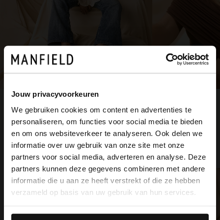
Jouw privacyvoorkeuren
Item
2
We gebruiken cookies om content en advertenties te
of
personaliseren, om functies voor social media te bieden
×
2
en om ons websiteverkeer te analyseren. Ook delen we
View this website in English?
informatie over uw gebruik van onze site met onze
partners voor social media, adverteren en analyse. Deze
It looks like your language isn't Dutch. Would
partners kunnen deze gegevens combineren met andere
you like to switch to English?
informatie die u aan ze heeft verstrekt of die ze hebben
verzameld op basis van uw gebruik van hun services.
Yes, switch to
No, stay in Dutch
English