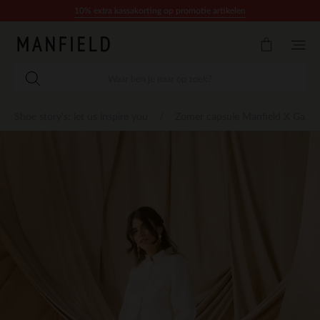
Doorgaan naar artikel
10% extra kassakorting op promotie artikelen
Shoe story's: let us inspire you
Zomer capsule Manfield X Gabrie