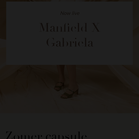
Now live
Manfield X
Gabriela
Zomer capsule