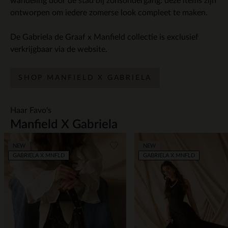
wandeling door de stad bij zonsondergang: deze items zijn
ontworpen om iedere zomerse look compleet te maken.
De Gabriela de Graaf x Manfield collectie is exclusief
verkrijgbaar via de website.
SHOP MANFIELD X GABRIELA
Haar Favo's
Manfield X Gabriela
Item
NEW
NEW
1
GABRIELA X MNFLD
GABRIELA X MNFLD
of
7