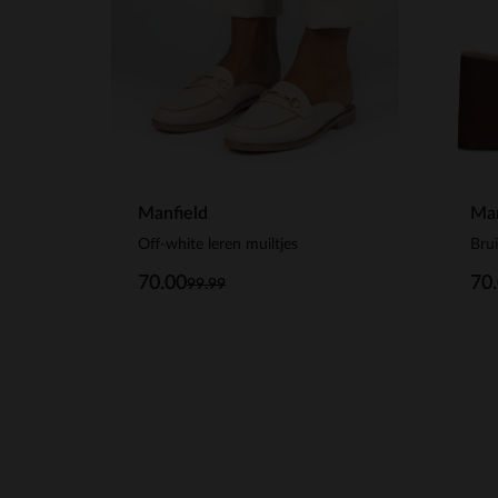
Manfield
Man
Off-white leren muiltjes
Bru
70.00
70
99.99