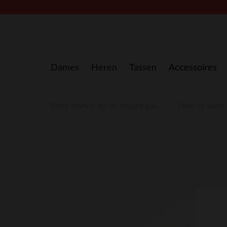
Doorgaan naar artikel
Dames
Heren
Tassen
Accessoires
Shoe story's: let us inspire you
How to wear: 