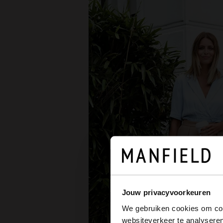
Jouw privacyvoorkeuren
We gebruiken cookies om cont
websiteverkeer te analyseren