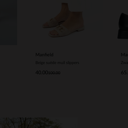
Manfield
Man
Beige suède muil slippers
Zwa
40.00
65
100.00