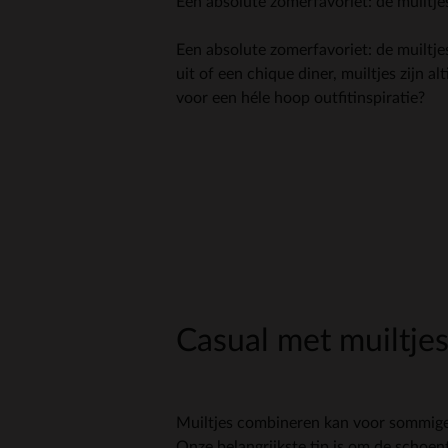
Een absolute zomerfavoriet: de muiltj
Een absolute zomerfavoriet: de muiltje
uit of een chique diner, muiltjes zijn a
voor een héle hoop outfitinspiratie?
Casual met muiltje
Muiltjes combineren kan voor sommige 
Onze belangrijkste tip is om de schoen