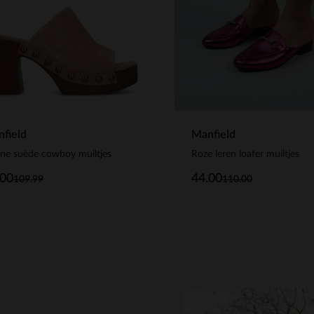
field
Manfield
ine suède cowboy muiltjes
Roze leren loafer muiltjes
.00
44.00
109.99
110.00