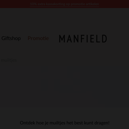
10% extra kassakorting op promotie artikelen
Giftshop
Promotie
muiltjes
Ontdek hoe je muiltjes het best kunt dragen!