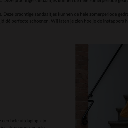
es. Deze prachtige sandaaltjes kunnen de hele zomerperiode ged
s. Deze prachtige
sandaaltjes
kunnen de hele zomerperiode gedr
ltijd dé perfecte schoenen. Wij laten je zien hoe je de instappers 
s
een hele uitdaging zijn.
tjes als gewone zwarte