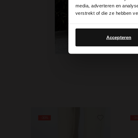
media, adverteren en analys
verstrekt of die ze hebben v
Accepteren
Item
1
of
5
-30%
-3