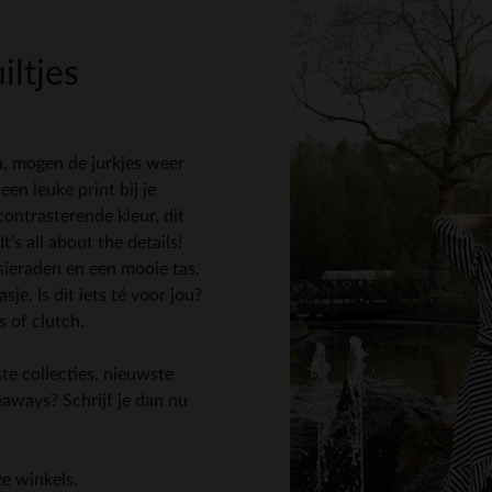
iltjes
, mogen de jurkjes weer
een leuke print bij je
 contrasterende kleur, dit
It’s all about the details!
sieraden en een mooie tas.
je. Is dit iets té voor jou?
 of clutch.
ste collecties, nieuwste
eaways? Schrijf je dan nu
ze winkels.