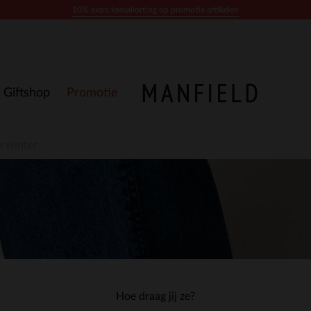
10% extra kassakorting op promotie artikelen
Giftshop
Promotie
e winter
Hoe draag jij ze?