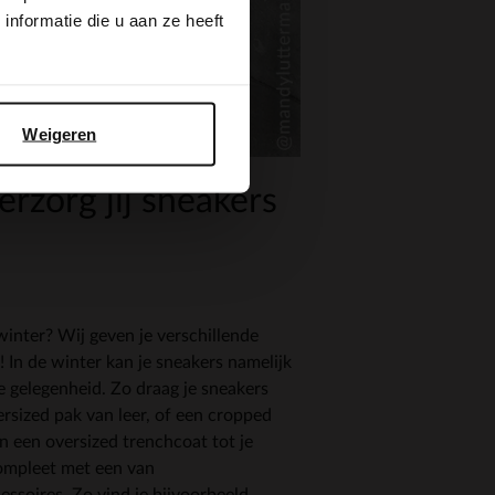
nformatie die u aan ze heeft
Weigeren
erzorg jij sneakers
winter? Wij geven je verschillende
In de winter kan je sneakers namelijk
e gelegenheid. Zo draag je sneakers
rsized pak van leer, of een cropped
n een oversized trenchcoat tot je
ompleet met een van
essoires
. Zo vind je bijvoorbeeld