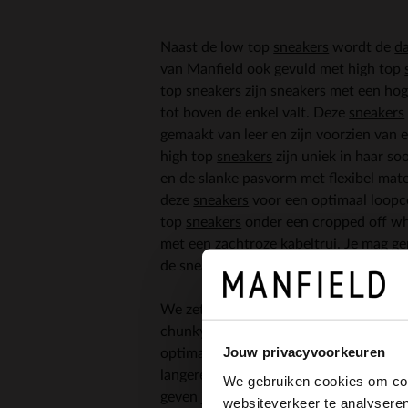
Naast de low top
sneakers
wordt de
d
van Manfield ook gevuld met high top
top
sneakers
zijn sneakers met een hog
tot boven de enkel valt. Deze
sneakers
gemaakt van leer en zijn voorzien van 
high top
sneakers
zijn uniek in haar so
en de slanke pasvorm met flexibel mate
deze
sneakers
voor een optimaal loopc
top
sneakers
onder een cropped off wh
met een zachtroze kabeltrui. Je mag g
de sneakers zien, dit maakt je look name
We zetten in deze blog én in onze nie
chunky zool op het podium. Waar dit a
Jouw privacyvoorkeuren
optimaal loopcomfort, zorgen de platf
langere benen. De veren in de zolen en
We gebruiken cookies om cont
geven je meer comfort gedurende de da
websiteverkeer te analyseren