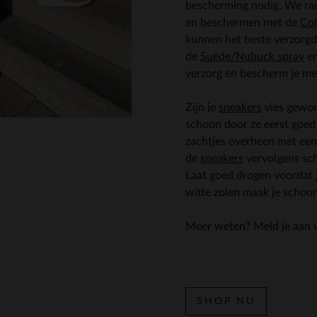
bescherming nodig. We rad
en beschermen met de
Col
kunnen het beste verzorg
de
Suède/Nubuck spray
en
verzorg en bescherm je me
Zijn je
sneakers
vies gewor
schoon door ze eerst goed
zachtjes overheen met ee
de
sneakers
vervolgens sc
Laat goed drogen voordat 
witte zolen maak je schoo
Meer weten? Meld je aan 
SHOP NU