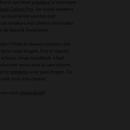
en je aan leren
sneakers
te verzorgen
lonil Carbon Pro
. De suède sneakers
d en beschermd worden met
 de sneakers met diverse materialen
t de Natural Trendspray.
den? Maak je nieuwe sneakers dan
 op te laten drogen. Dep er daarna
n schone, droge handdoek. Maak
hoon met onze clean & care schuim.
je de
sneakers
weer gaat dragen. De
n met onze sole cleaner.
voor onze
nieuwsbrief
!