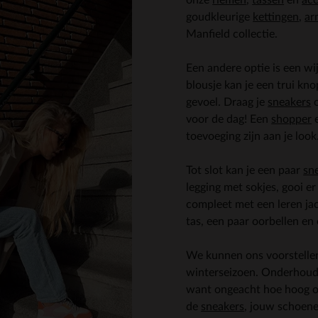
goudkleurige
kettingen
,
ar
Manfield collectie.
Een andere optie is een wi
blousje kan je een trui kno
gevoel. Draag je
sneakers
o
voor de dag! Een
shopper
toevoeging zijn aan je look
Tot slot kan je een paar
sn
legging met sokjes, gooi e
compleet met een leren jac
tas, een paar oorbellen en
We kunnen ons voorstellen
winterseizoen. Onderhoud
want ongeacht hoe hoog onz
de
sneakers
, jouw schoen