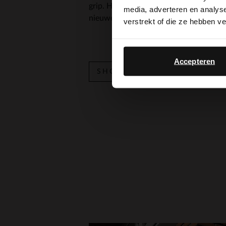
grip. Hierdoor kan je langdurig staan 
media, adverteren en analys
nieuwe
sneakers
. Kom stijlvol én comf
verstrekt of die ze hebben v
Accepteren
SHOP NU