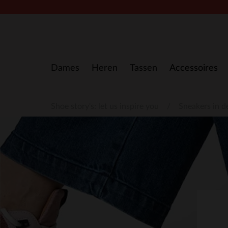
Doorgaan naar artikel
Dames
Heren
Tassen
Accessoires
Shoe story's: let us inspire you
Sneakers in d