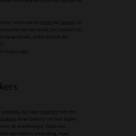
 liever onze warme boots en laarzen uit
e liever onze warme
boots
en
laarzen
uit
 favourite als het draait om comfort en
en lange broek, zodat je toch die
ie?
k Friday sale!
kers
p
sneakers
zijn lage
sneakers
met een
neakers
staan bekend om hun lagere
 voor de enkelhoogte. Deze low
or een nettere uitstraling, maar