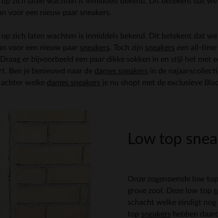
op zich laten wachten is inmiddels bekend. Dit betekent dat we
an voor een nieuw paar sneakers.
 op zich laten wachten is inmiddels bekend. Dit betekent dat w
aan voor een nieuw paar
sneakers
. Toch zijn
sneakers
een all-time
 Draag er bijvoorbeeld een paar dikke sokken in en stijl het met e
art. Ben je benieuwd naar de
dames sneakers
in de najaarscollect
n achter welke
dames sneakers
je nu shopt met de exclusieve Blac
Low top snea
Onze zogenoemde low to
grove zool. Deze low top
s
schacht welke eindigt nog
top
sneakers
hebben daardo