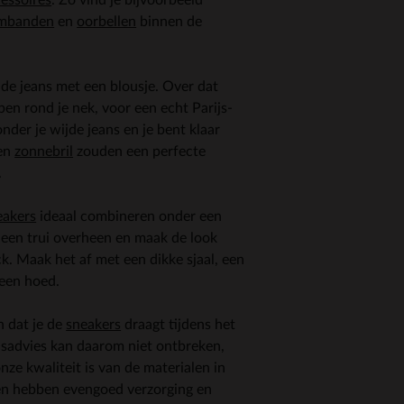
mbanden
en
oorbellen
binnen de
jde jeans met een blousje. Over dat
pen rond je nek, voor een echt Parijs-
nder je wijde jeans en je bent klaar
en
zonnebril
zouden een perfecte
.
eakers
ideaal combineren onder een
r een trui overheen en maak de look
k. Maak het af met een dikke sjaal, een
 een hoed.
 dat je de
sneakers
draagt tijdens het
sadvies kan daarom niet ontbreken,
e kwaliteit is van de materialen in
en hebben evengoed verzorging en