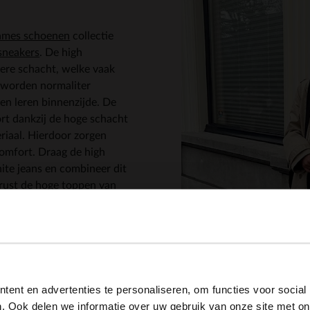
ames schoenen
collectie
sneakers
. De high
ere schacht, welke vaak
worden normaliter
een leren binnenzijde. De
ort dankzij de hoge schacht
riaal. Hierdoor zorgen
omfort. Draag de high
ite jeans en combineer dit
erust de hoge toppen van
lijk stoer en uniek.
uwe
sneaker
collectie de
spect zorgt voor een
View this website in English?
orm zolen ook optisch voor
 het zachte voetenbedje
ent en advertenties te personaliseren, om functies voor social
It looks like your language isn't Dutch. Would you like to
g en zorgen voor extra
. Ook delen we informatie over uw gebruik van onze site met on