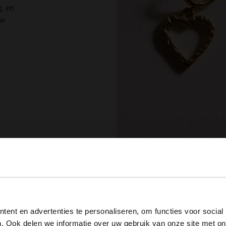
, en
je
View this website in English?
ent en advertenties te personaliseren, om functies voor social
It looks like your language isn't Dutch. Would you like to
. Ook delen we informatie over uw gebruik van onze site met on