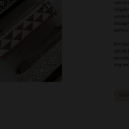
van onz
uitgeb
mooie h
draagpl
perfect
Een leu
zijn de
een ni
nog een
SHO