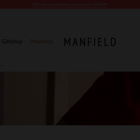
10% extra kassakorting op promotie artikelen
Giftshop
Promotie
ay