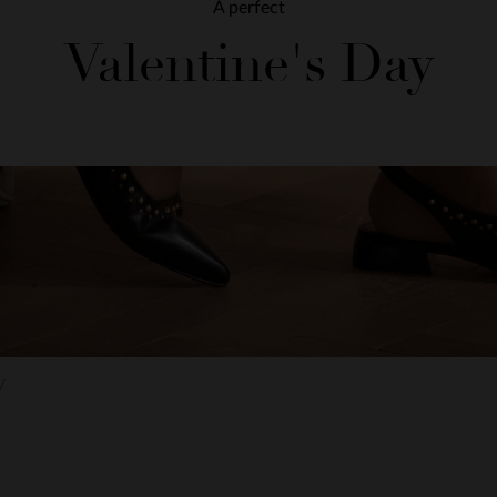
A perfect
Valentine's Day
y