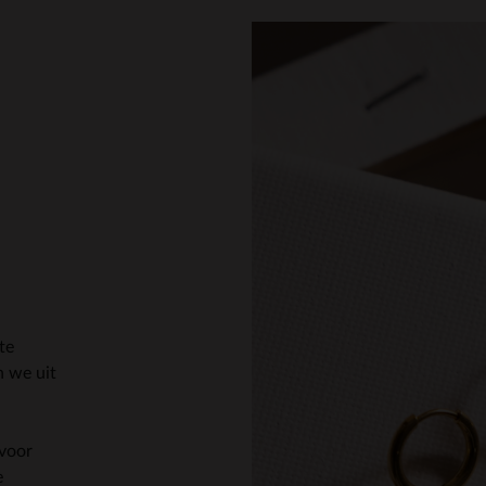
2
of
4
te
n we uit
rvoor
e