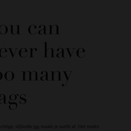
ou can
ever have
oo many
ags
chtige, stijlvolle
tas
maakt je outfit af. Het motto