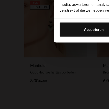
-60%
-6
media, adverteren en analys
-10% EXTRA
verstrekt of die ze hebben v
Accepteren
Manfield
Man
Goudkleurige hartjes oorbellen
Bron
8.00
6.
19.99