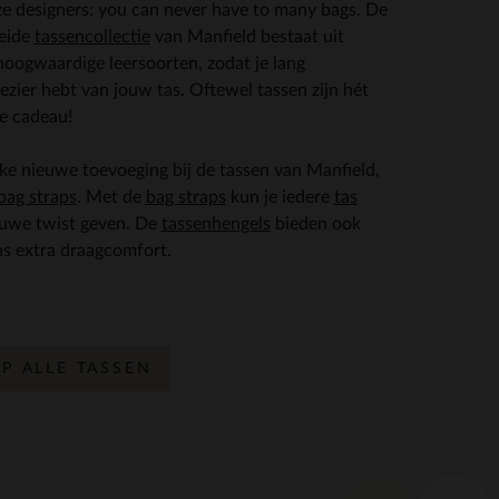
e designers: you can never have to many bags. De
reide
tassencollectie
van Manfield bestaat uit
oogwaardige leersoorten, zodat je lang
ezier hebt van jouw tas. Oftewel tassen zijn hét
e cadeau!
ke nieuwe toevoeging bij de tassen van Manfield,
bag straps
. Met de
bag straps
kun je iedere
tas
euwe twist geven. De
tassenhengels
bieden ook
s extra draagcomfort.
P ALLE TASSEN