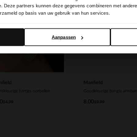
switch to English?
0%
-60%
e. Deze partners kunnen deze gegevens combineren met andere i
STAINLESS STEEL
erzameld op basis van uw gebruik van hun services.
Yes, switch to English
No, stay in Dutch
Aanpassen
field
Manfield
skleurige hartjes oorbellen
00
8.00
14.99
19.99