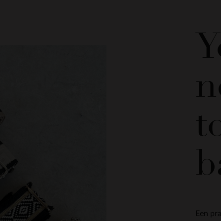
Y
n
t
b
Een pra