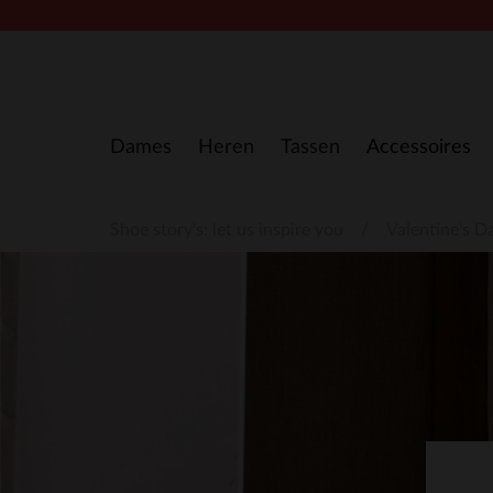
Doorgaan naar artikel
Dames
Heren
Tassen
Accessoires
Shoe story's: let us inspire you
Valentine's D