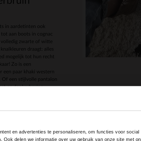
erbruin
ts in aardetinten ook
 tot aan boots in cognac
 volledig zwarte of witte
 knalkleuren draagt: alles
oed mogelijk tot hun recht
aar! Zo is een
r een paar khaki western
 Of een stijlvolle pantalon
vest en donkerbruine
eindeloos blijven variëren.
je oog laten vallen?
View this website in English?
ent en advertenties te personaliseren, om functies voor social
It looks like your language isn't Dutch. Would you like to
. Ook delen we informatie over uw gebruik van onze site met on