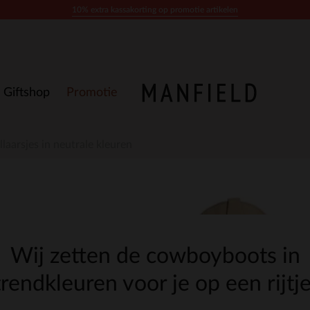
10% extra kassakorting op promotie artikelen
Giftshop
Promotie
laarsjes in neutrale kleuren
Wij zetten de cowboyboots in
trendkleuren voor je op een rijtje