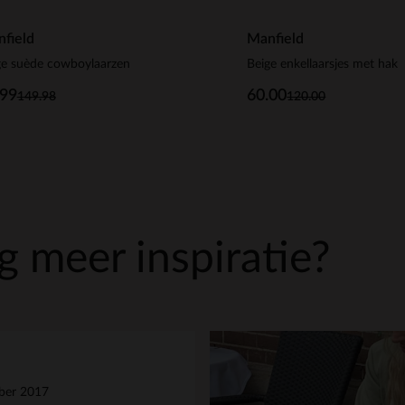
field
Manfield
ge suède cowboylaarzen
Beige enkellaarsjes met hak
.99
60.00
149.98
120.00
 meer inspiratie?
ber 2017