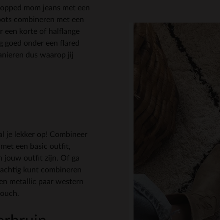
cropped mom jeans met een
boots combineren met een
r een korte of halflange
g goed onder een flared
anieren dus waarop jij
l je lekker op! Combineer
met een basic outfit,
 jouw outfit zijn. Of ga
prachtig kunt combineren
en metallic paar western
touch.