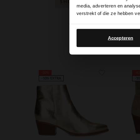
SHOP NU
media, adverteren en analys
verstrekt of die ze hebben v
Item
Accepteren
1
of
5
-50%
-4
-10% EXTRA
-1