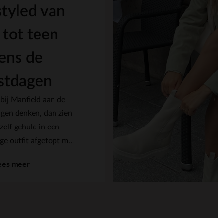
tyled van
 tot teen
dens de
stdagen
 bij Manfield aan de
agen denken, dan zien
zelf gehuld in een
ge outfit afgetopt met
ar opvallende
ees meer
en. Omringt door onze
en aan het genieten
n kerstdiner met op de
grond een sfeervol