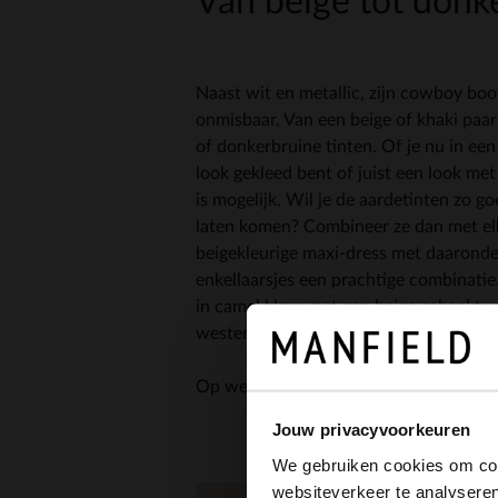
Van beige tot donk
Naast wit en metallic, zijn cowboy boo
onmisbaar. Van een beige of khaki paar
of donkerbruine tinten. Of je nu in een
look gekleed bent of juist een look met
is mogelijk. Wil je de aardetinten zo g
laten komen? Combineer ze dan met elk
beigekleurige maxi-dress met daaronde
enkellaarsjes een prachtige combinatie.
in camel kleur met een beige gehaakt 
western boots. Met aardetinten kun je 
Op welke western enkellaarsjes heb jij 
Jouw privacyvoorkeuren
We gebruiken cookies om cont
websiteverkeer te analyseren