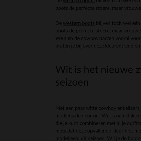
De
western boots
blijven toch wel één
boots de perfecte stoere, maar vrouweli
De
western boots
blijven toch wel één
boots de perfecte stoere, maar vrouweli
We zien de cowboylaarzen vooral voorbi
praten je bij over deze kleurentrend en
Wit is het nieuwe z
seizoen
Met een paar witte cowboy enkellaarsj
modieus de deur uit. Wit is namelijk een 
die je kunt combineren met al je outfit
niets dat deze opvallende kleur niet me
modebeeld dit seizoen. Wil je de boot