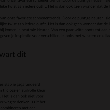
 van onze favoriete schoenentrends! Door de puntige neuzen, sie
jke twist aan iedere outfit. Het is dan ook geen wonder dat de l
 van onze favoriete schoenentrends! Door de puntige neuzen, sie
jke twist aan iedere outfit. Het is dan ook geen wonder dat de l
j komen in neutrale kleuren. Van een paar witte boots tot aan bo
 geven je inspiratie voor verschillende looks met western enkellaa
wart dit
es stap je gegarandeerd
tijdloze en stijlvolle kleur
s. Het is dan ook niet voor
er weg te denken is uit het
s combineren met een