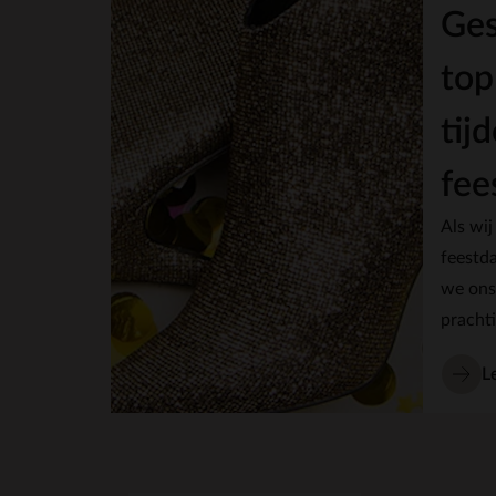
Ges
top
tij
fee
Als wij
feestd
we ons
prachti
een pa
L
schoen
geliefd
van ee
achter