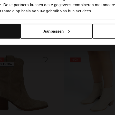
switch to English?
e. Deze partners kunnen deze gegevens combineren met andere i
erzameld op basis van uw gebruik van hun services.
Yes, switch to English
No, stay in Dutch
Aanpassen
0%
-50%
0% EXTRA