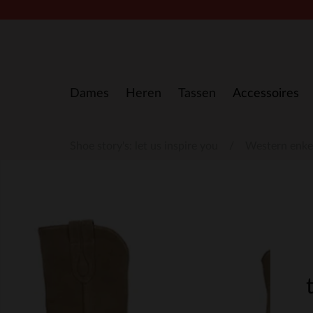
Doorgaan naar artikel
Dames
Heren
Tassen
Accessoires
Shoe story's: let us inspire you
Western enkel