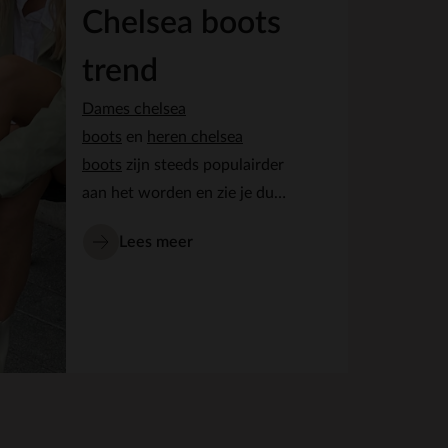
Chelsea boots
trend
Dames chelsea
boots
en
heren chelsea
boots
zijn steeds populairder
aan het worden en zie je dus
ook vaak terug in het
Lees meer
straatbeeld. Een voordeel
aan
chelsea boots
is het hoge
gehalte van
duurzaamheid;
chelsea
boots
zijn namelijk het hele
jaar door te dragen.