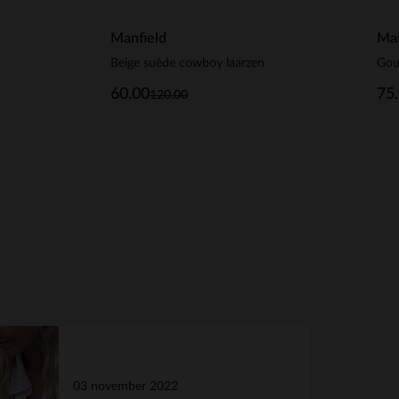
Manfield
Man
Beige suède cowboy laarzen
60.00
75
120.00
03 november 2022