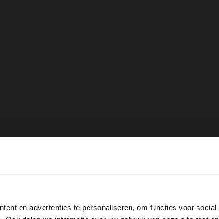
View this website in English?
ent en advertenties te personaliseren, om functies voor social
It looks like your language isn't Dutch. Would you like to