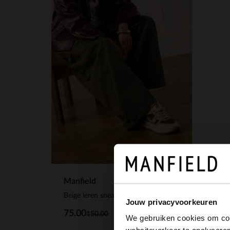
Manfield
Beige leren sneakers met multicolor details
Jouw privacyvoorkeuren
75.00
150.00
We gebruiken cookies om cont