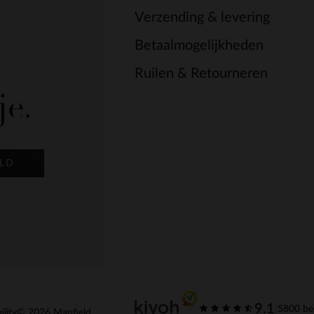
Verzending & levering
Betaalmogelijkheden
Ruilen & Retourneren
je.
LD
9.1
|
5800 be
ility
© 2026 Manfield