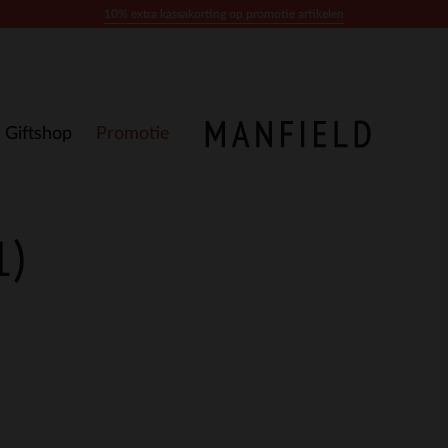
10% extra kassakorting op promotie artikelen
Giftshop
Promotie
1)