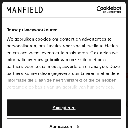
Maattabel
Bezorgen & retour
Jouw privacyvoorkeuren
We gebruiken cookies om content en advertenties te
personaliseren, om functies voor social media te bieden
×
en om ons websiteverkeer te analyseren. Ook delen we
View this website in English?
Voor jou erbij gezocht
informatie over uw gebruik van onze site met onze
partners voor social media, adverteren en analyse. Deze
It looks like your language isn't Dutch. Would
partners kunnen deze gegevens combineren met andere
-5
you like to switch to English?
informatie die u aan ze heeft verstrekt of die ze hebben
-1
verzameld op basis van uw gebruik van hun services.
Yes, switch to
No, stay in Dutch
English
Accepteren
Aanpassen