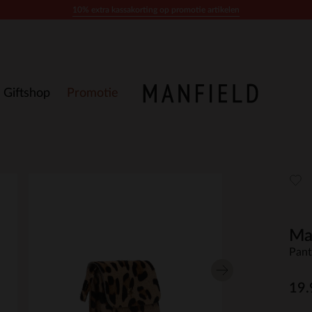
10% extra kassakorting op promotie artikelen
Giftshop
Promotie
Ma
Pant
19.