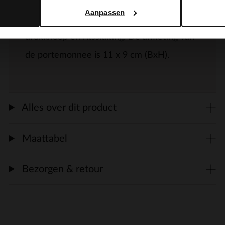
Aanpassen
Panter portemonnee van Manfield met
drukknoop en ritssluiting. De afmeting van
de portemonnee is 11 x 9 cm (BxH).
Alles over dit product
Maattabel
Bezorgen & retour