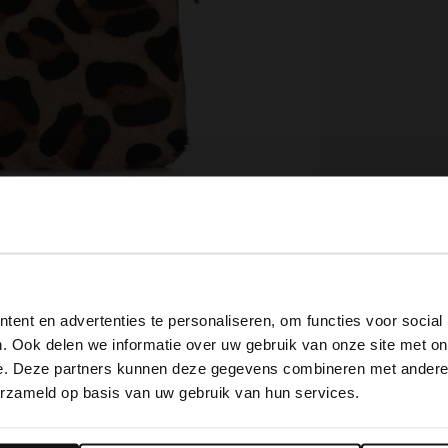
View this website in English?
ent en advertenties te personaliseren, om functies voor social
It looks like your language isn't Dutch. Would you like to
. Ook delen we informatie over uw gebruik van onze site met on
switch to English?
e. Deze partners kunnen deze gegevens combineren met andere i
erzameld op basis van uw gebruik van hun services.
Omschrijving
Yes, switch to English
No, stay in Dutch