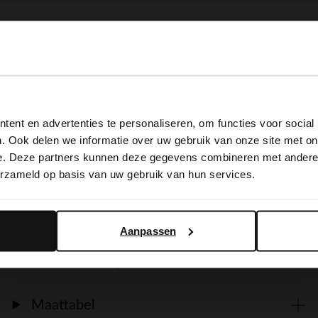
Omschrijving
View this website in English?
ent en advertenties te personaliseren, om functies voor social
It looks like your language isn't Dutch. Would you like to
Parel clip-on strikjes van Manfield om op je
. Ook delen we informatie over uw gebruik van onze site met on
switch to English?
e. Deze partners kunnen deze gegevens combineren met andere i
schoenen te zetten. De strikjes hebben een
erzameld op basis van uw gebruik van hun services.
breedte van 9 cm.
Yes, switch to English
No, stay in Dutch
Aanpassen
Alles over dit product
Maattabel