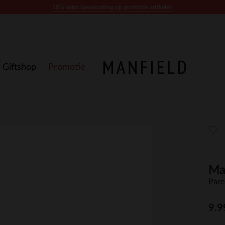
10% extra kassakorting op promotie artikelen
Giftshop
Promotie
Ma
Parel
9.9