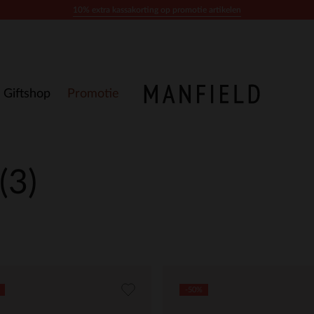
10% extra kassakorting op promotie artikelen
Giftshop
Promotie
(3)
-50%