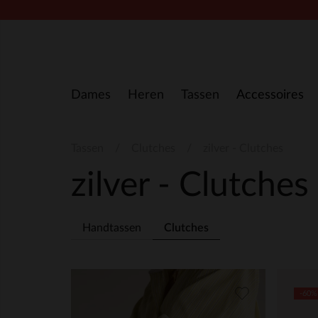
Doorgaan naar artikel
Dames
Heren
Tassen
Accessoires
Tassen
Clutches
zilver - Clutches
zilver - Clutches
Handtassen
Clutches
-60%