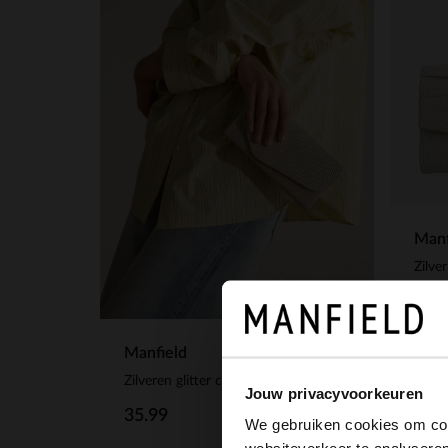
Manf
Zilver
14.
Manfield
Zilveren glitter clutch
Jouw privacyvoorkeuren
35.99
We gebruiken cookies om cont