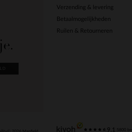
Verzending & levering
Betaalmogelijkheden
Ruilen & Retourneren
je.
LD
9.1
|
5800 be
ility
© 2026 Manfield