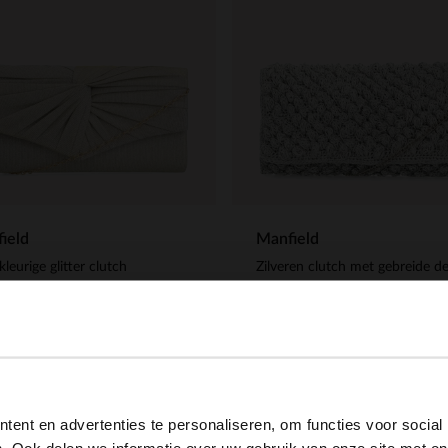
ield
Manfield
kleurige glitter clutch
Zilveren clutch met gebreide de
40
20.00
35.99
39.99
View this website in English?
ent en advertenties te personaliseren, om functies voor social
It looks like your language isn't Dutch. Would you like to