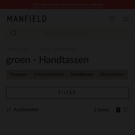
Doorgaan naar artikel
10% extra kassakorting op promotie artikelen
Handtassen
groen - Handtassen
groen - Handtassen
Shoppers
Schoudertassen
Handtassen
Strandtassen
FILTER
Aanbevolen
2 Items