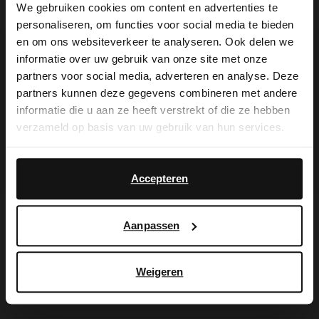
We gebruiken cookies om content en advertenties te
personaliseren, om functies voor social media te bieden
×
en om ons websiteverkeer te analyseren. Ook delen we
De My Manfield
View this website in English?
informatie over uw gebruik van onze site met onze
partners voor social media, adverteren en analyse. Deze
voordelen wachten
It looks like your language isn't Dutch. Would
partners kunnen deze gegevens combineren met andere
you like to switch to English?
informatie die u aan ze heeft verstrekt of die ze hebben
op je.
verzameld op basis van uw gebruik van hun services.
Yes, switch to
No, stay in Dutch
English
Accepteren
AANMELDEN MY MANFIELD
Meer over My Manfield
Aanpassen
Service
Weigeren
Contact