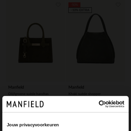
-50%
-10% EXTRA
Manfield
Manfield
Olijfgroene suède handtas
Khaki suède shopper
89.99
70.00
140.00
Jouw privacyvoorkeuren