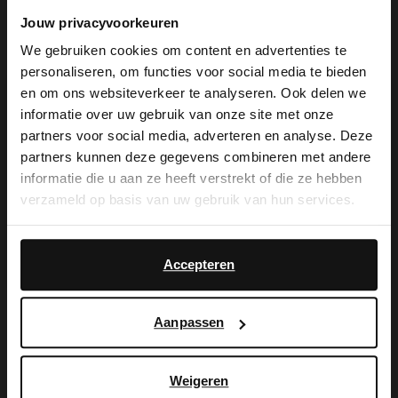
NEW
Jouw privacyvoorkeuren
We gebruiken cookies om content en advertenties te
personaliseren, om functies voor social media te bieden
×
en om ons websiteverkeer te analyseren. Ook delen we
View this website in English?
informatie over uw gebruik van onze site met onze
partners voor social media, adverteren en analyse. Deze
It looks like your language isn't Dutch. Would
partners kunnen deze gegevens combineren met andere
you like to switch to English?
informatie die u aan ze heeft verstrekt of die ze hebben
verzameld op basis van uw gebruik van hun services.
Yes, switch to
No, stay in Dutch
English
Manfield
Manfield
Accepteren
Bruine lakleren croco handtas
Witte lakleren handtas met crocoprint
99.99
99.99
Aanpassen
Weigeren