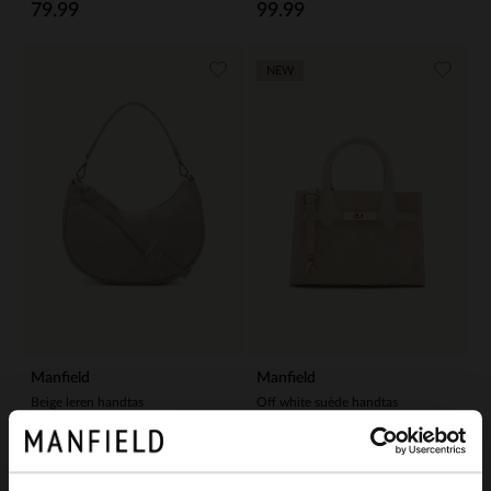
79.99
99.99
NEW
Manfield
Manfield
Beige leren handtas
Off white suède handtas
79.99
89.99