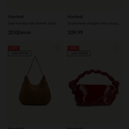
Manfield
Manfield
Gele handtas met zilveren studs
Zwarte leren shopper met crocoprint
20.00
109.99
49.99
-50%
-50%
-10% EXTRA
-10% EXTRA