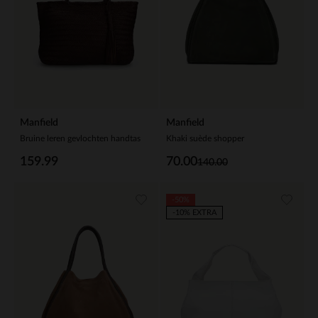
Manfield
Manfield
Bruine leren gevlochten handtas
Khaki suède shopper
159.99
70.00
140.00
-50%
-10% EXTRA