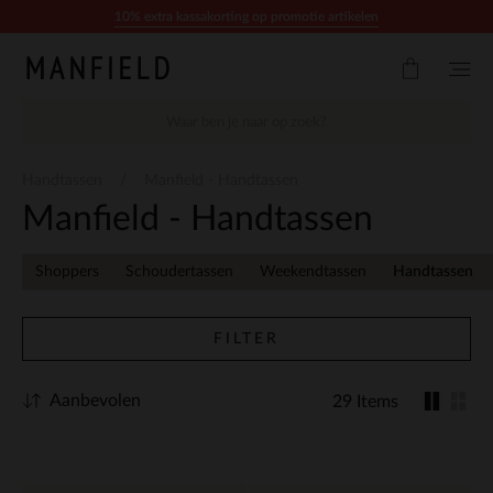
Doorgaan naar artikel
10% extra kassakorting op promotie artikelen
Handtassen
Manfield - Handtassen
Manfield - Handtassen
Shoppers
Schoudertassen
Weekendtassen
Handtassen
FILTER
Aanbevolen
29 Items