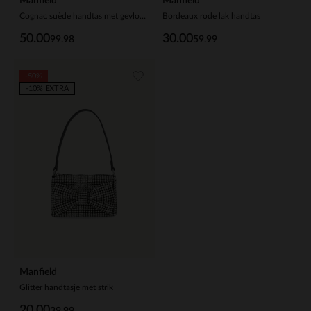
Manfield
Manfield
Cognac suède handtas met gevlochten details
Bordeaux rode lak handtas
50.00
30.00
99.98
59.99
-50%
-10% EXTRA
Manfield
Glitter handtasje met strik
20.00
39.99