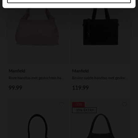
Manfield
Manfield
Roze handtas met gevlochten handvat
Bruine suède handtas met gevlochten details
99.99
119.99
-50%
-10% EXTRA