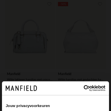
-50%
Manfield
Manfield
Witte lakleren handtas met crocoprint
Witte handtas met gevlochten handvat
99.99
50.00
99.98
Jouw privacyvoorkeuren