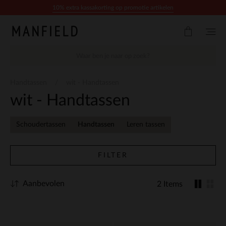
Doorgaan naar artikel
10% extra kassakorting op promotie artikelen
Handtassen
wit - Handtassen
wit - Handtassen
Schoudertassen
Handtassen
Leren tassen
FILTER
Aanbevolen
2 Items