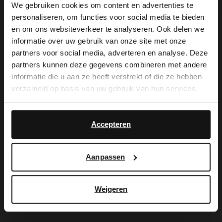
We gebruiken cookies om content en advertenties te
personaliseren, om functies voor social media te bieden
×
en om ons websiteverkeer te analyseren. Ook delen we
De My Manfield
View this website in English?
informatie over uw gebruik van onze site met onze
partners voor social media, adverteren en analyse. Deze
voordelen wachten
It looks like your language isn't Dutch. Would
partners kunnen deze gegevens combineren met andere
you like to switch to English?
informatie die u aan ze heeft verstrekt of die ze hebben
op je.
verzameld op basis van uw gebruik van hun services.
Yes, switch to
No, stay in Dutch
English
Accepteren
AANMELDEN MY MANFIELD
Meer over My Manfield
Aanpassen
Service
Weigeren
Contact