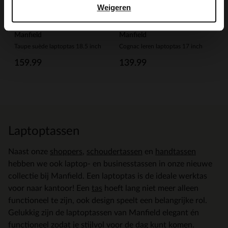
Weigeren
Manfield
Manfield
Taupe suède laptoptas 18.5 inch
Cognac leren laptoptas 17 inch
159.99
139.99
Laptoptassen
Naast onze
shoppers
,
schoudertassen
en
handtassen
hebben we ook laptop- en businesstassen in onze nieuwe
collectie bij Manfield. Een laptoptas is de ideale werktas
voor naar kantoor! Een
tas
hoeft lang niet meer alleen
functioneel te zijn, ook design speelt een belangrijke rol.
Gelukkig zijn de laptoptassen van Manfield elegant én
functioneel zodat je stijlvol voor de dag kunt komen.