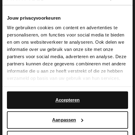
Jouw privacyvoorkeuren
We gebruiken cookies om content en advertenties te
personaliseren, om functies voor social media te bieden
Manfield
Manfield
×
en om ons websiteverkeer te analyseren. Ook delen we
View this website in English?
18 inch cognac leren laptoptas
18 inch cognac leren laptoptas
informatie over uw gebruik van onze site met onze
179.99
129.99
partners voor social media, adverteren en analyse. Deze
It looks like your language isn't Dutch. Would
partners kunnen deze gegevens combineren met andere
you like to switch to English?
informatie die u aan ze heeft verstrekt of die ze hebben
verzameld op basis van uw gebruik van hun services.
Yes, switch to
No, stay in Dutch
English
Accepteren
Aanpassen