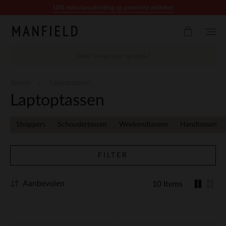
Doorgaan naar artikel
10% extra kassakorting op promotie artikelen
Tassen
Laptoptassen
Laptoptassen
Shoppers
Schoudertassen
Weekendtassen
Handtassen
FILTER
Aanbevolen
10 Items