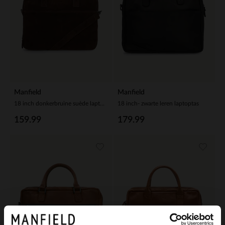
Manfield
Manfield
18 inch donkerbruine suède laptoptas
18 inch- zwarte leren laptoptas
159.99
179.99