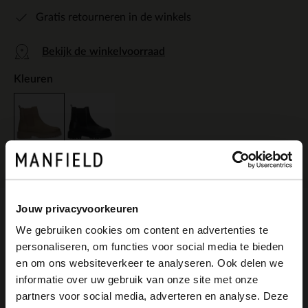
Gratis retourneren in de winkels
Bekijk de winkelvoorraad
Kleuren
Jouw privacyvoorkeuren
Omschrijving
We gebruiken cookies om content en advertenties te
personaliseren, om functies voor social media te bieden
×
en om ons websiteverkeer te analyseren. Ook delen we
View this website in English?
Deze taupe leren chelsea boots van
informatie over uw gebruik van onze site met onze
partners voor social media, adverteren en analyse. Deze
Manfield zijn de perfecte schoen in jouw
It looks like your language isn't Dutch. Would