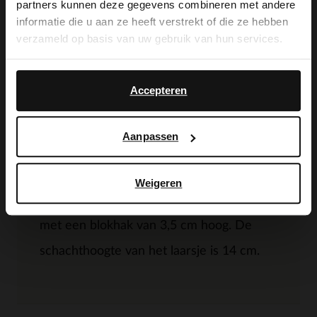
partners kunnen deze gegevens combineren met andere
you like to switch to English?
garderobe. Deze chelsea boots bestaan
informatie die u aan ze heeft verstrekt of die ze hebben
verzameld op basis van uw gebruik van hun services.
zowel aan de binnen- als de buitenkant uit
Yes, switch to
No, stay in Dutch
leer. We raden je daarom aan deze
English
Accepteren
chelsea boots te verzorgen met de
Collonil Carbon Pro, zodat je lang plezier
Aanpassen
hebt van jouw nieuwe paar schoenen.
Deze chelsea boots hebben een zool met
Weigeren
een hoogte van 2 cm, welke samen gaat
met een blokhak van 3,5 cm hoog. De
schachthoogte van het laarsje is 14 cm.