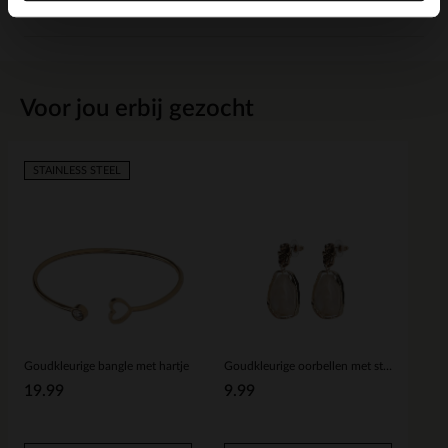
Bezorgen & retour
Voor jou erbij gezocht
STAINLESS STEEL
Goudkleurige bangle met hartje
Goudkleurige oorbellen met steen
19.99
9.99