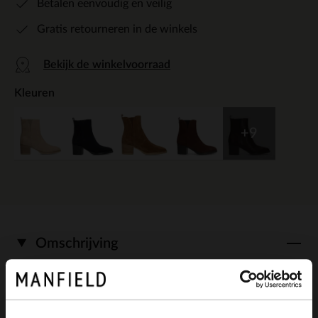
Betalen eenvoudig en veilig
Gratis retourneren in de winkels
Bekijk de winkelvoorraad
Kleuren
+9
Omschrijving
Taupe leren enkellaarsjes met hak van het