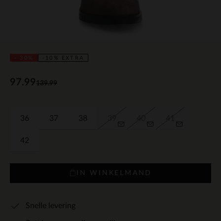
- 30%
-10% EXTRA
97.99
139.99
36
37
38
39
40
41
42
IN WINKELMAND
Snelle levering