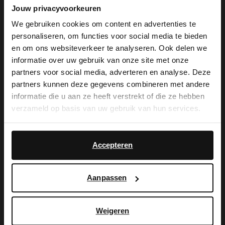
merk No Stress met een glitter detail en
Jouw privacyvoorkeuren
een blokhak van 6 cm. De enkellaarsjes
We gebruiken cookies om content en advertenties te
personaliseren, om functies voor social media te bieden
hebben aan de binnenzijde een ritssluiting
×
en om ons websiteverkeer te analyseren. Ook delen we
View this website in English?
en zijn aan de binnenkant gevoerd. We
informatie over uw gebruik van onze site met onze
partners voor social media, adverteren en analyse. Deze
adviseren als verzorging en bescherming
It looks like your language isn't Dutch. Would
partners kunnen deze gegevens combineren met andere
you like to switch to English?
de Collonil Carbon Pro of de Natural
informatie die u aan ze heeft verstrekt of die ze hebben
verzameld op basis van uw gebruik van hun services.
Trendspray.
Yes, switch to
No, stay in Dutch
English
Accepteren
Alles over dit product
Aanpassen
Maattabel
Weigeren