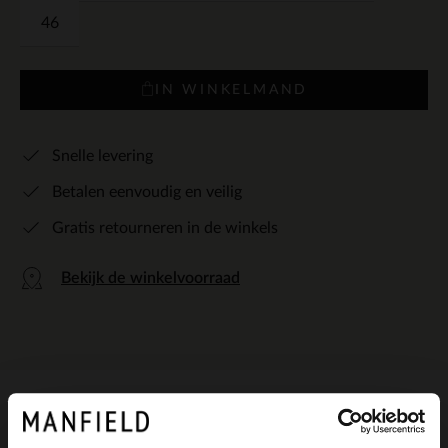
46
IN WINKELMAND
Snelle levering
Betalen eenvoudig en veilig
Gratis retourneren in de winkels
Bekijk de winkelvoorraad
Omschrijving