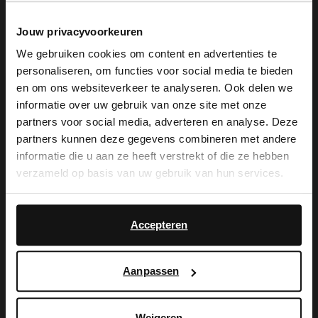
Jouw privacyvoorkeuren
Taupe suède sneakers van Manfield met
We gebruiken cookies om content en advertenties te
vetersluiting en een lichte zool van 3 cm.
personaliseren, om functies voor social media te bieden
×
en om ons websiteverkeer te analyseren. Ook delen we
De binnenzool is uitneembaar en we
View this website in English?
informatie over uw gebruik van onze site met onze
adviseren als verzorging en bescherming
partners voor social media, adverteren en analyse. Deze
It looks like your language isn't Dutch. Would
partners kunnen deze gegevens combineren met andere
de suède/nubuck spray in transparant.
you like to switch to English?
informatie die u aan ze heeft verstrekt of die ze hebben
verzameld op basis van uw gebruik van hun services.
Yes, switch to
No, stay in Dutch
English
Alles over dit product
Accepteren
Maattabel
Aanpassen
Bezorgen & retour
Weigeren