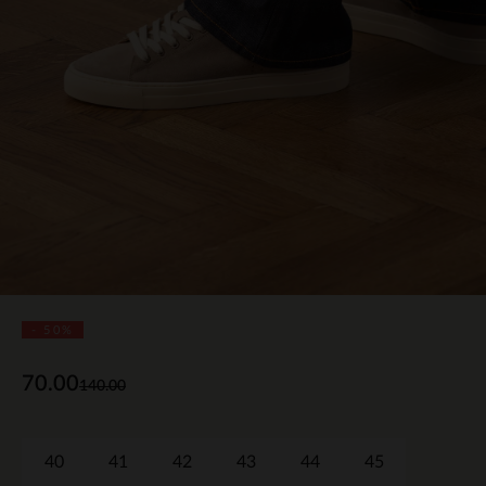
- 50%
70.00
140.00
40
41
42
43
44
45