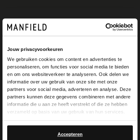
Omschrijving
Jouw privacyvoorkeuren
Witte leren sneakers van Manfield met
We gebruiken cookies om content en advertenties te
witte platte zool van 1 cm en witte details
personaliseren, om functies voor social media te bieden
×
op de achterzijde. We adviseren als
en om ons websiteverkeer te analyseren. Ook delen we
View this website in English?
informatie over uw gebruik van onze site met onze
verzorging en bescherming de Collonil
partners voor social media, adverteren en analyse. Deze
It looks like your language isn't Dutch. Would
Carbon Pro.
partners kunnen deze gegevens combineren met andere
you like to switch to English?
informatie die u aan ze heeft verstrekt of die ze hebben
verzameld op basis van uw gebruik van hun services.
Yes, switch to
No, stay in Dutch
English
Alles over dit product
Accepteren