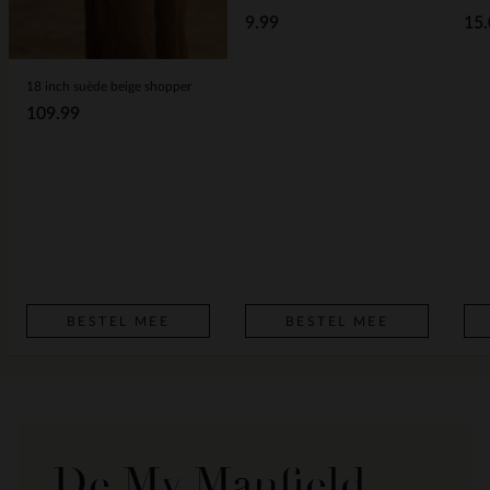
9.99
15.
18 inch suède beige shopper
109.99
BESTEL MEE
BESTEL MEE
De My Manfield