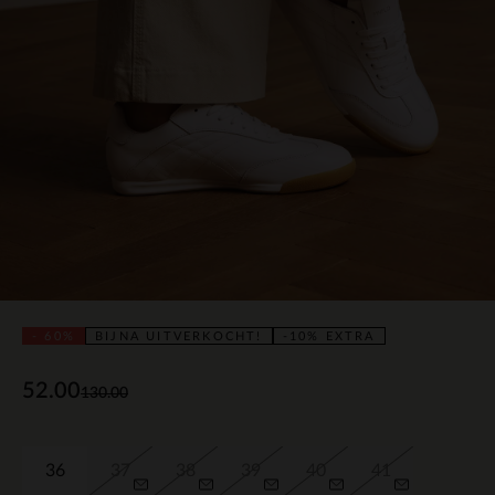
- 60%
BIJNA UITVERKOCHT!
-10% EXTRA
52.00
130.00
36
37
38
39
40
41