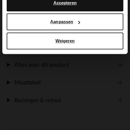
Accepteren
Manfield met ronde neus, dubbele gesp
sluiting en hak van 3 cm. We adviseren als
Aanpassen
verzorging en bescherming de Collonil
Carbon Pro.
Weigeren
Alles over dit product
Maattabel
Bezorgen & retour