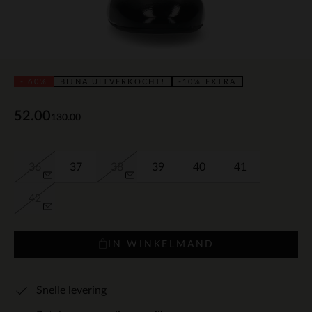
- 60%
BIJNA UITVERKOCHT!
-10% EXTRA
52.00
130.00
36
37
38
39
40
41
42
IN WINKELMAND
Snelle levering