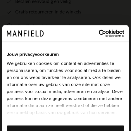
Betalen eenvoudig en veilig
Gratis retourneren in de winkels
Bekijk de winkelvoorraad
Kleuren
Jouw privacyvoorkeuren
We gebruiken cookies om content en advertenties te
personaliseren, om functies voor social media te bieden
×
en om ons websiteverkeer te analyseren. Ook delen we
View this website in English?
informatie over uw gebruik van onze site met onze
partners voor social media, adverteren en analyse. Deze
It looks like your language isn't Dutch. Would
partners kunnen deze gegevens combineren met andere
Omschrijving
you like to switch to English?
informatie die u aan ze heeft verstrekt of die ze hebben
verzameld op basis van uw gebruik van hun services.
Yes, switch to
No, stay in Dutch
Zwarte lak leren Mary Jane pumps van
English