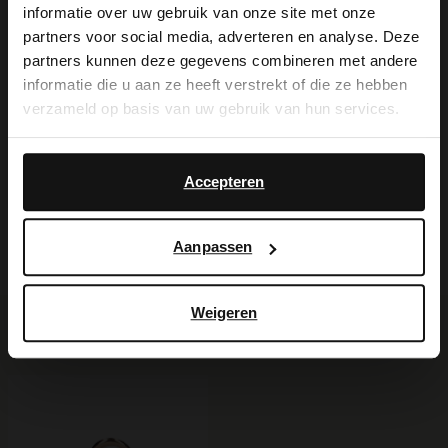
View this website in English?
informatie over uw gebruik van onze site met onze
Carbon Pro.
partners voor social media, adverteren en analyse. Deze
It looks like your language isn't Dutch. Would
partners kunnen deze gegevens combineren met andere
you like to switch to English?
informatie die u aan ze heeft verstrekt of die ze hebben
verzameld op basis van uw gebruik van hun services.
Alles over dit product
Yes, switch to
No, stay in Dutch
English
Maattabel
Accepteren
Bezorgen & retour
Aanpassen
Weigeren
Voor jou erbij gezocht