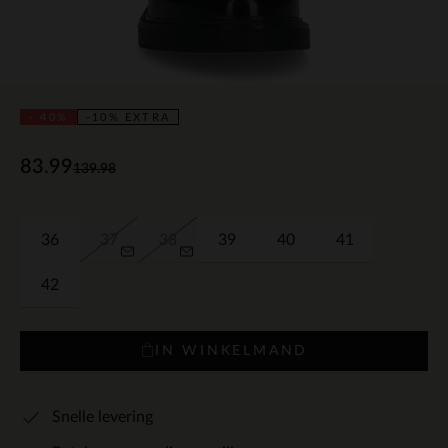
- 40%
-10% EXTRA
83.99
139.98
36
37
38
39
40
41
42
IN WINKELMAND
Snelle levering