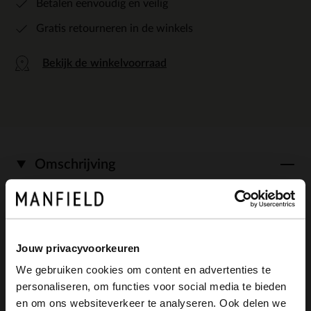
Betalen eenvoudig en veilig
Gratis retourneren in de winkels
Bekijk de winkelvoorraad
Omschrijving
Zwarte leren chelsea boots van Manfield
met elastieken sluiting, platte hak van 3
Jouw privacyvoorkeuren
We gebruiken cookies om content en advertenties te
cm en ronde neus. We adviseren als
personaliseren, om functies voor social media te bieden
verzorging en bescherming de Collonil
×
en om ons websiteverkeer te analyseren. Ook delen we