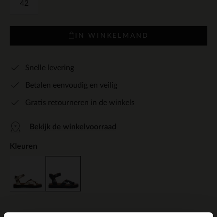
42
IN WINKELMAND
Snelle levering
Betalen eenvoudig en veilig
Gratis retourneren in de winkels
Bekijk de winkelvoorraad
Kleuren