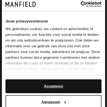
Omschrijving
Jouw privacyvoorkeuren
We gebruiken cookies om content en advertenties te
personaliseren, om functies voor social media te bieden
Zwarte leren plateau sandalen met
×
en om ons websiteverkeer te analyseren. Ook delen we
View this website in English?
gespsluiting van Manfield. De sandalen
informatie over uw gebruik van onze site met onze
partners voor social media, adverteren en analyse. Deze
hebben een plateau van 2 cm, we
It looks like your language isn't Dutch. Would
partners kunnen deze gegevens combineren met andere
you like to switch to English?
adviseren als verzorging en bescherming
informatie die u aan ze heeft verstrekt of die ze hebben
verzameld op basis van uw gebruik van hun services.
de Collonil Carbon Pro.
Yes, switch to
No, stay in Dutch
English
Accepteren
Alles over dit product
Aanpassen