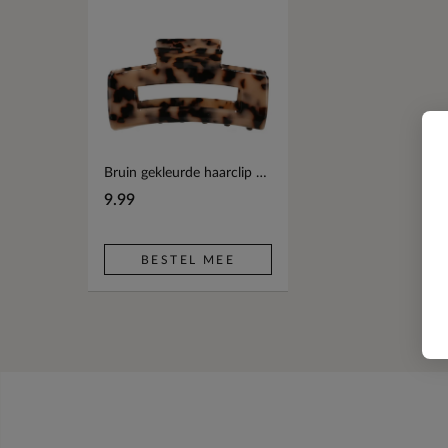
Bruin gekleurde haarclip met print
9.99
BESTEL MEE