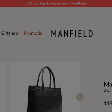
10% extra kassakorting op promotie artikelen
Giftshop
Promotie
Ma
Zwar
119