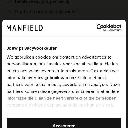
Betalen eenvoudig en veilig
Gratis retourneren in de winkels
Bekijk de winkelvoorraad
Jouw privacyvoorkeuren
We gebruiken cookies om content en advertenties te
personaliseren, om functies voor social media te bieden
Omschrijving
×
en om ons websiteverkeer te analyseren. Ook delen we
View this website in English?
informatie over uw gebruik van onze site met onze
partners voor social media, adverteren en analyse. Deze
It looks like your language isn't Dutch. Would
Zwarte leren sneakers met bronze details
partners kunnen deze gegevens combineren met andere
you like to switch to English?
informatie die u aan ze heeft verstrekt of die ze hebben
van Manfield. De sneakers hebben een
verzameld op basis van uw gebruik van hun services.
witte zool van 3 cm, uitneembare
Yes, switch to
No, stay in Dutch
English
binnenzool, zwarte veters en bronze
Accepteren