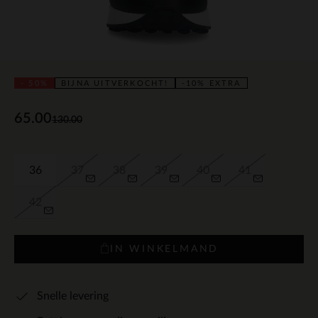
- 50%
BIJNA UITVERKOCHT!
-10% EXTRA
65.00
130.00
36
37
38
39
40
41
42
IN WINKELMAND
Snelle levering