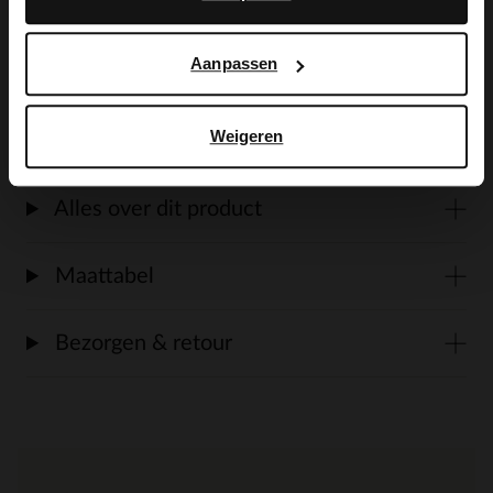
details op de schoen. We adviseren als
verzorging en bescherming de Collonil
Aanpassen
Carbon Pro.
Weigeren
Alles over dit product
Maattabel
Bezorgen & retour