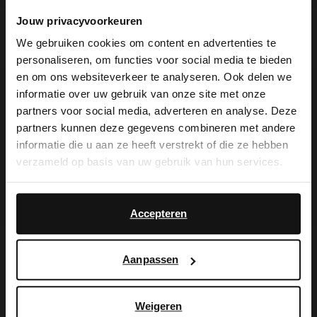
Jouw privacyvoorkeuren
We gebruiken cookies om content en advertenties te
Omschrijving
personaliseren, om functies voor social media te bieden
×
en om ons websiteverkeer te analyseren. Ook delen we
View this website in English?
informatie over uw gebruik van onze site met onze
Zwarte leren veterschoenen van Manfield
partners voor social media, adverteren en analyse. Deze
It looks like your language isn't Dutch. Would
partners kunnen deze gegevens combineren met andere
met platte hak van 2 cm. We adviseren als
you like to switch to English?
informatie die u aan ze heeft verstrekt of die ze hebben
verzorging en bescherming de Collonil
verzameld op basis van uw gebruik van hun services.
Yes, switch to
Carbon Pro.
No, stay in Dutch
English
Accepteren
Alles over dit product
Aanpassen
Maattabel
Weigeren