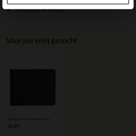
Bezorgen & retour
Voor jou erbij gezocht
Zwarte leren portemonnee
29.99