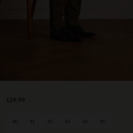
129.99
40
41
42
43
44
45