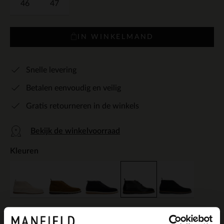
46
47
IN WINKELMAND
Snelle levering
Betalen eenvoudig en veilig
Gratis retourneren in de winkels
Bekijk de winkelvoorraad
Kleuren