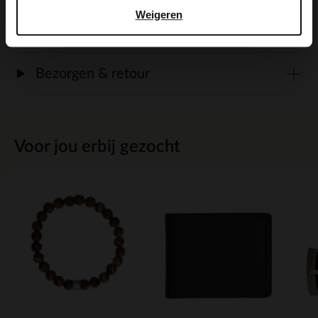
Weigeren
Maattabel
Bezorgen & retour
Voor jou erbij gezocht