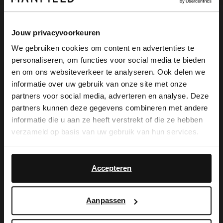
Omschrijving
Jouw privacyvoorkeuren
We gebruiken cookies om content en advertenties te
personaliseren, om functies voor social media te bieden
×
en om ons websiteverkeer te analyseren. Ook delen we
Zwarte leren veterschoenen van Manfield
View this website in English?
informatie over uw gebruik van onze site met onze
met een bruine rand om de zool en 2 cm
partners voor social media, adverteren en analyse. Deze
It looks like your language isn't Dutch. Would
partners kunnen deze gegevens combineren met andere
plateau/ De veterschoenen hebben
you like to switch to English?
informatie die u aan ze heeft verstrekt of die ze hebben
stiksel details op de voorvoet. We
verzameld op basis van uw gebruik van hun services.
Yes, switch to
adviseren als verzorging en bescherming
No, stay in Dutch
English
de Collonil Carbon Pro.
Accepteren
Aanpassen
Alles over dit product