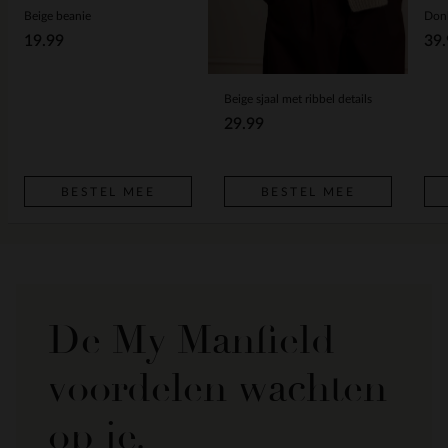
Beige beanie
Donk
19.99
39.
Beige sjaal met ribbel details
29.99
BESTEL MEE
BESTEL MEE
De My Manfield
voordelen wachten
op je.