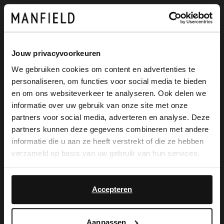
Omschrijving
Jouw privacyvoorkeuren
We gebruiken cookies om content en advertenties te
Zwarte suède sneakers van Manfield met
personaliseren, om functies voor social media te bieden
×
vetersluiting en een witte plateauzool van
en om ons websiteverkeer te analyseren. Ook delen we
View this website in English?
informatie over uw gebruik van onze site met onze
4 cm. De binnenzool is uitneembaar en
partners voor social media, adverteren en analyse. Deze
It looks like your language isn't Dutch. Would
we adviseren als verzorging en
partners kunnen deze gegevens combineren met andere
you like to switch to English?
informatie die u aan ze heeft verstrekt of die ze hebben
bescherming de suède/nubuck spray in
verzameld op basis van uw gebruik van hun services.
transparant.
Yes, switch to
No, stay in Dutch
English
Accepteren
Alles over dit product
Aanpassen