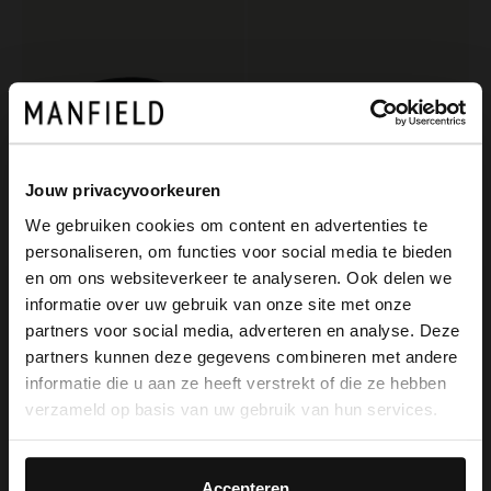
Jouw privacyvoorkeuren
We gebruiken cookies om content en advertenties te
personaliseren, om functies voor social media te bieden
Manfield
Manfield
×
en om ons websiteverkeer te analyseren. Ook delen we
View this website in English?
Zwarte leren dames riem
Goudkleurige zebra broche
informatie over uw gebruik van onze site met onze
29.99
12.99
partners voor social media, adverteren en analyse. Deze
It looks like your language isn't Dutch. Would
partners kunnen deze gegevens combineren met andere
you like to switch to English?
informatie die u aan ze heeft verstrekt of die ze hebben
verzameld op basis van uw gebruik van hun services.
Yes, switch to
No, stay in Dutch
English
Accepteren