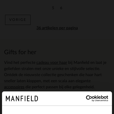
5
6
Vorige
Vorige
VORIGE
per pagina
Gifts for her
Vind het perfecte
cadeau voor haar
bij Manfield en laat je
geliefden stralen met onze unieke en stijlvolle selectie.
Ontdek de nieuwste collectie geschenken die haar hart
sneller laten kloppen, met een scala aan elegante
accessoires
die perfect passen bij elke gelegenheid.
Lees meer