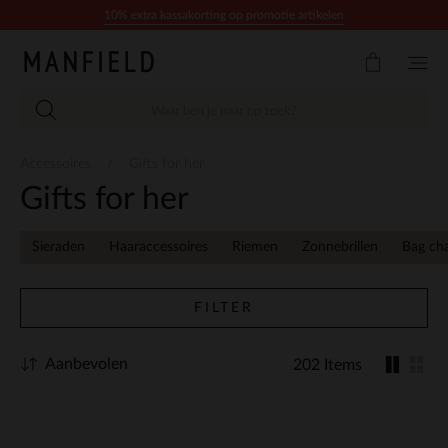
Doorgaan naar artikel
10% extra kassakorting op promotie artikelen
Accessoires
Gifts for her
Gifts for her
Sieraden
Haaraccessoires
Riemen
Zonnebrillen
Bag ch
FILTER
Aanbevolen
202 Items