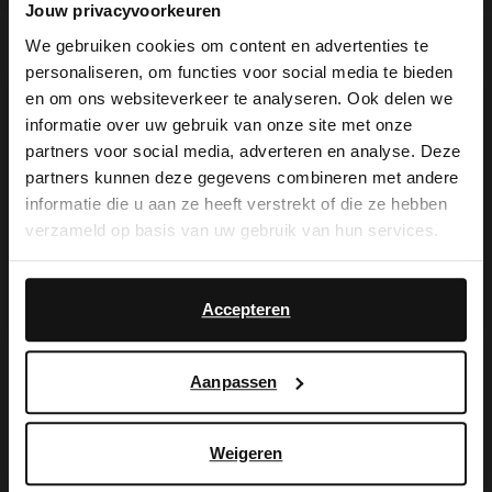
Jouw privacyvoorkeuren
We gebruiken cookies om content en advertenties te
personaliseren, om functies voor social media te bieden
×
en om ons websiteverkeer te analyseren. Ook delen we
View this website in English?
informatie over uw gebruik van onze site met onze
De My Manfield
partners voor social media, adverteren en analyse. Deze
It looks like your language isn't Dutch. Would
partners kunnen deze gegevens combineren met andere
you like to switch to English?
voordelen wachten
informatie die u aan ze heeft verstrekt of die ze hebben
verzameld op basis van uw gebruik van hun services.
op je.
Yes, switch to
No, stay in Dutch
English
Accepteren
AANMELDEN MY MANFIELD
Aanpassen
Meer over My Manfield
Weigeren
Service