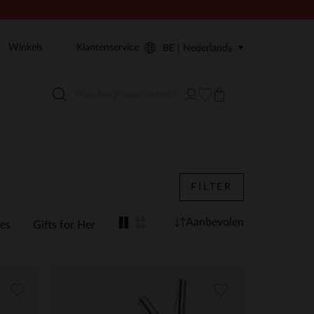
Winkels
Klantenservice
BE | Nederlands
FILTER
Aanbevolen
es
Gifts for Her
Gifts for Him
Overig