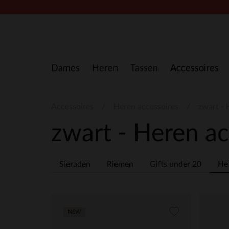
Doorgaan naar artikel
Dames
Heren
Tassen
Accessoires
Accessoires
Heren accessoires
zwart - 
zwart - Heren a
Sieraden
Riemen
Gifts under 20
He
NEW