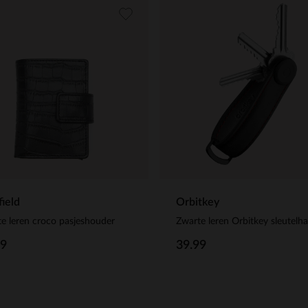
ield
Orbitkey
e leren croco pasjeshouder
Zwarte leren Orbitkey sleutelh
99
39.99