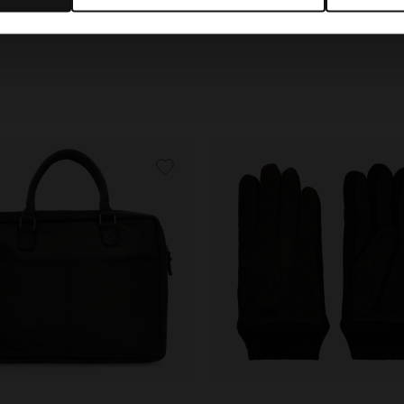
99
39.99