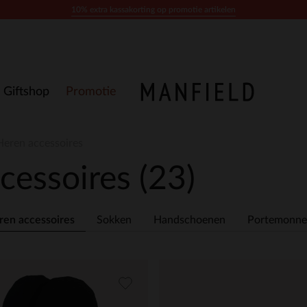
10% extra kassakorting op promotie artikelen
Giftshop
Promotie
Heren accessoires
ccessoires
(23)
ren accessoires
Sokken
Handschoenen
Portemonne