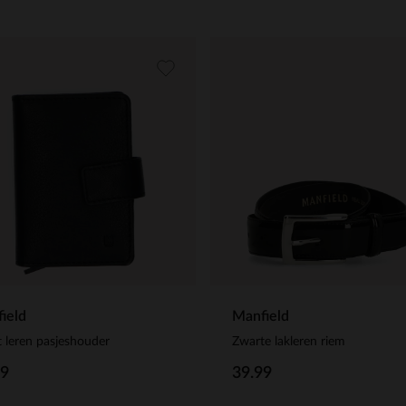
ield
Manfield
 leren pasjeshouder
Zwarte lakleren riem
99
39.99