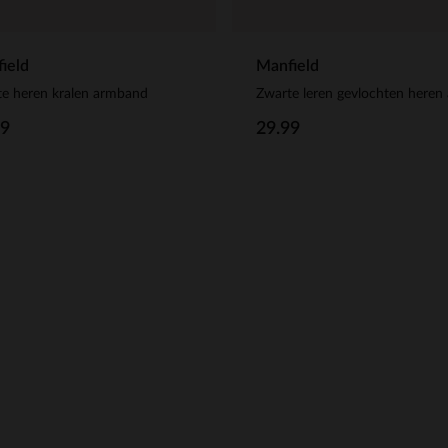
ield
Manfield
e heren kralen armband
99
29.99