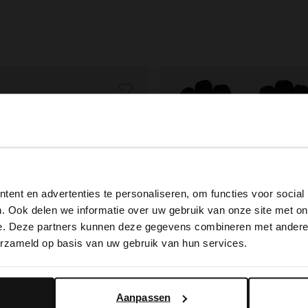
View this website in English?
ent en advertenties te personaliseren, om functies voor social
It looks like your language isn't Dutch. Would you like to
. Ook delen we informatie over uw gebruik van onze site met on
switch to English?
e. Deze partners kunnen deze gegevens combineren met andere i
erzameld op basis van uw gebruik van hun services.
Yes, switch to English
No, stay in Dutch
ield
Manfield
Aanpassen
Set van 3 paar zwarte bamboe sokken
Zwarte leren heren handschoe