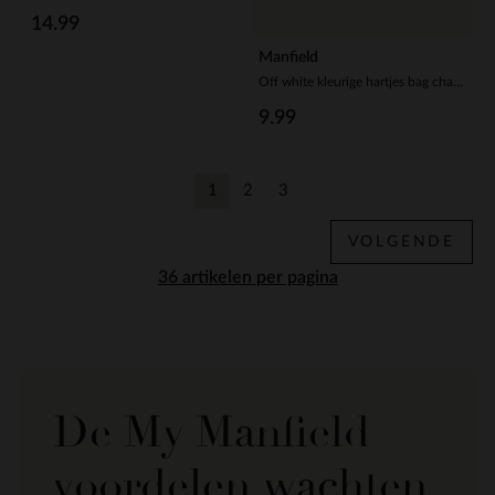
14.99
Manfield
Off white kleurige hartjes bag charm
9.99
1
2
3
Huidige pagina
Vorige
Vorige
VOLGENDE
per pagina
De My Manfield
voordelen wachten