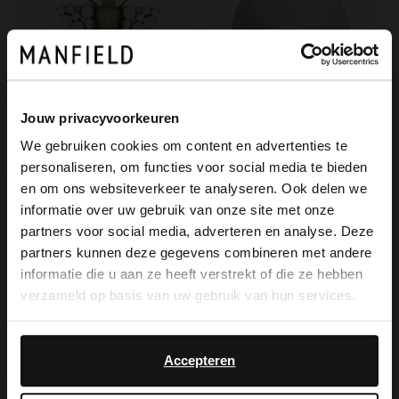
Jouw privacyvoorkeuren
Manfield
Manfield
We gebruiken cookies om content en advertenties te
Goudkleurige kever broche
Grijze stoffen pet
personaliseren, om functies voor social media te bieden
12.99
19.99
×
en om ons websiteverkeer te analyseren. Ook delen we
View this website in English?
informatie over uw gebruik van onze site met onze
partners voor social media, adverteren en analyse. Deze
It looks like your language isn't Dutch. Would
partners kunnen deze gegevens combineren met andere
you like to switch to English?
informatie die u aan ze heeft verstrekt of die ze hebben
verzameld op basis van uw gebruik van hun services.
Yes, switch to
No, stay in Dutch
English
Accepteren