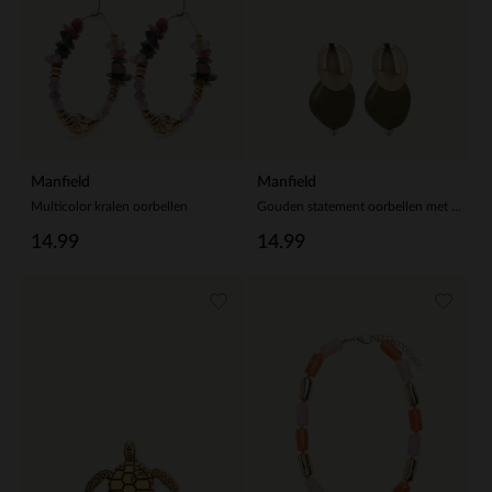
Manfield
Manfield
Multicolor kralen oorbellen
Gouden statement oorbellen met groene knopen
14.99
14.99