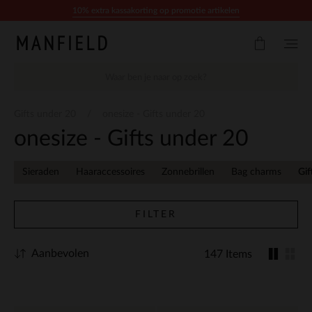
Doorgaan naar artikel
10% extra kassakorting op promotie artikelen
Gifts under 20
onesize - Gifts under 20
onesize - Gifts under 20
Sieraden
Haaraccessoires
Zonnebrillen
Bag charms
Gif
FILTER
Aanbevolen
147 Items