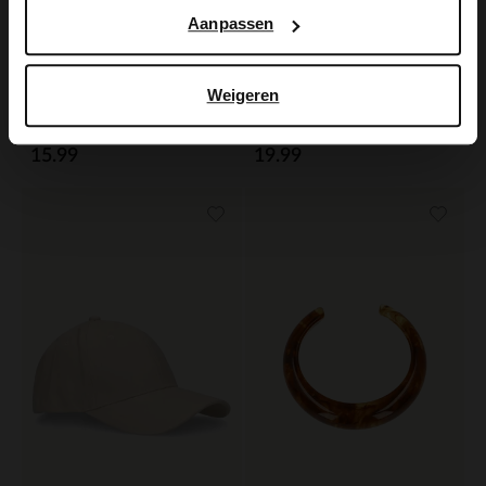
Aanpassen
Weigeren
Manfield
Manfield
Dog bag charm met bruine korten
Panter portemonnee
15.99
19.99