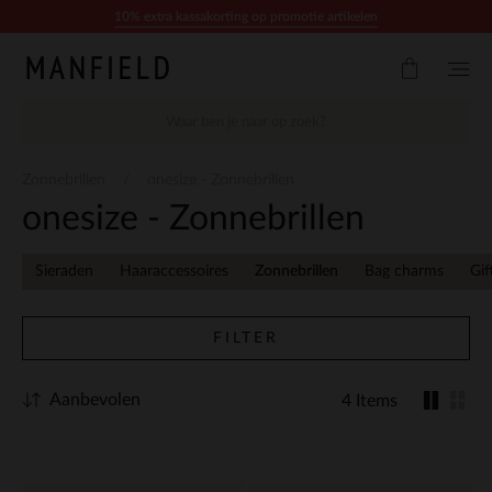
Doorgaan naar artikel
10% extra kassakorting op promotie artikelen
Zonnebrillen
onesize - Zonnebrillen
onesize - Zonnebrillen
Sieraden
Haaraccessoires
Zonnebrillen
Bag charms
Gif
FILTER
Aanbevolen
4 Items