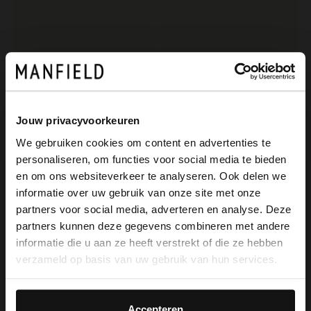
Jouw privacyvoorkeuren
We gebruiken cookies om content en advertenties te
personaliseren, om functies voor social media te bieden
Manfield
Manfield
×
en om ons websiteverkeer te analyseren. Ook delen we
View this website in English?
Bruine zonnebril met print
Roze zonnebril met donkerroze glazen
informatie over uw gebruik van onze site met onze
20.00
20.00
49.99
49.99
partners voor social media, adverteren en analyse. Deze
It looks like your language isn't Dutch. Would
partners kunnen deze gegevens combineren met andere
you like to switch to English?
informatie die u aan ze heeft verstrekt of die ze hebben
verzameld op basis van uw gebruik van hun services.
Yes, switch to
No, stay in Dutch
English
Accepteren