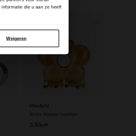
nformatie die u aan ze heeft
-50%
-10% EXTRA
Weigeren
Manfield
Bruine bloemen haarklem
3.50
6.99