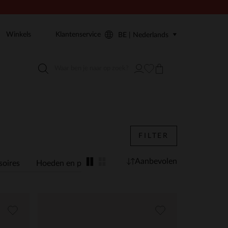
Winkels
Klantenservice
BE | Nederlands
FILTER
Aanbevolen
soires
Hoeden en petten
Sokken
Sjaals
Handsch