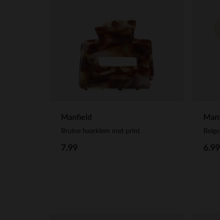
Manfield
Manf
Bruine haarklem met print
Beig
7.99
6.99