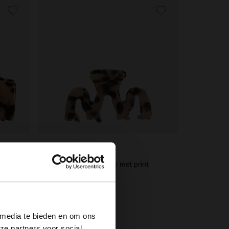
Manfield
int
Bruine zigzag haarclip met print
×
7.99
 media te bieden en om ons
ze partners voor social