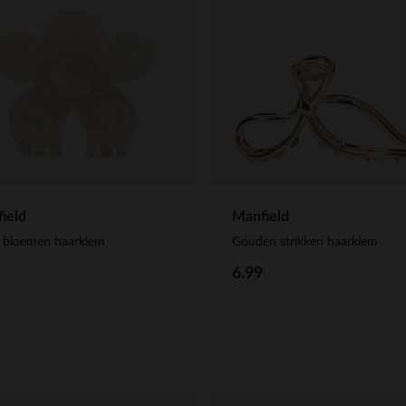
ield
Manfield
e bloemen haarklem
Gouden strikken haarklem
6.99