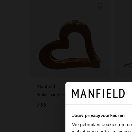
Manfield
Manf
Bruine hartjes klem
Goudk
7.99
9.99
Jouw privacyvoorkeuren
We gebruiken cookies om cont
websiteverkeer te analyseren