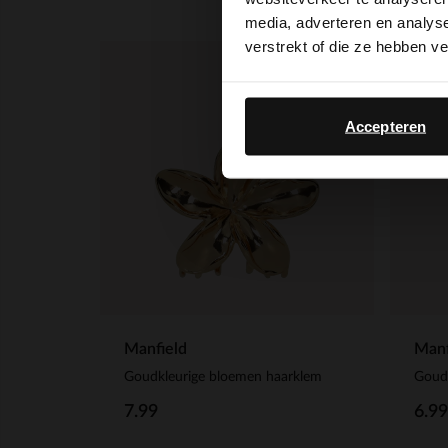
media, adverteren en analys
verstrekt of die ze hebben v
Accepteren
Manfield
Manf
Goudkleurige bloemen haarklem
Goud
7.99
6.99