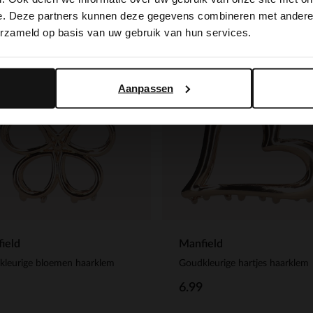
switch to English?
e. Deze partners kunnen deze gegevens combineren met andere i
erzameld op basis van uw gebruik van hun services.
Yes, switch to English
No, stay in Dutch
Aanpassen
ield
Manfield
kleurige bloemen haarklem
Goudkleurige hartjes haarklem
6.99