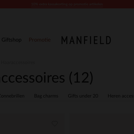
10% extra kassakorting op promotie artikelen
Giftshop
Promotie
- Haaraccessoires
accessoires
(12)
Zonnebrillen
Bag charms
Gifts under 20
Heren acces