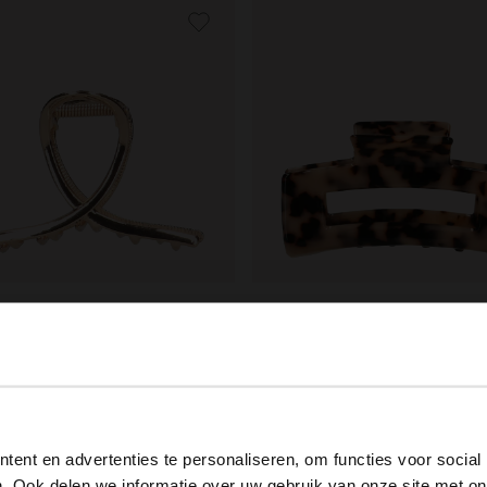
ield
Manfield
leurige haarklem
Bruin gekleurde haarclip met pr
9.99
View this website in English?
ent en advertenties te personaliseren, om functies voor social
It looks like your language isn't Dutch. Would you like to
. Ook delen we informatie over uw gebruik van onze site met on