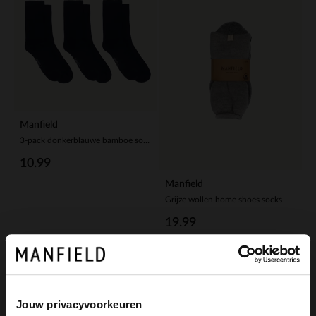
Manfield
3-pack donkerblauwe bamboe sokken
10.99
Manfield
Grijze wollen home shoes socks
19.99
Jouw privacyvoorkeuren