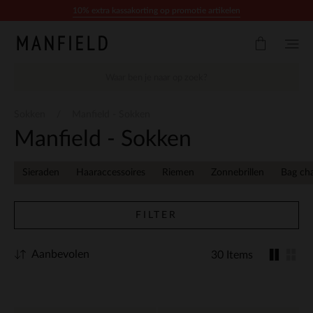
Doorgaan naar artikel
10% extra kassakorting op promotie artikelen
Sokken
Manfield - Sokken
Manfield - Sokken
Sieraden
Haaraccessoires
Riemen
Zonnebrillen
Bag ch
FILTER
Aanbevolen
30 Items